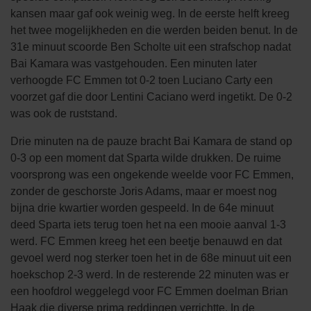
kansen maar gaf ook weinig weg. In de eerste helft kreeg
het twee mogelijkheden en die werden beiden benut. In de
31e minuut scoorde Ben Scholte uit een strafschop nadat
Bai Kamara was vastgehouden. Een minuten later
verhoogde FC Emmen tot 0-2 toen Luciano Carty een
voorzet gaf die door Lentini Caciano werd ingetikt. De 0-2
was ook de ruststand.
Drie minuten na de pauze bracht Bai Kamara de stand op
0-3 op een moment dat Sparta wilde drukken. De ruime
voorsprong was een ongekende weelde voor FC Emmen,
zonder de geschorste Joris Adams, maar er moest nog
bijna drie kwartier worden gespeeld. In de 64e minuut
deed Sparta iets terug toen het na een mooie aanval 1-3
werd. FC Emmen kreeg het een beetje benauwd en dat
gevoel werd nog sterker toen het in de 68e minuut uit een
hoekschop 2-3 werd. In de resterende 22 minuten was er
een hoofdrol weggelegd voor FC Emmen doelman Brian
Haak die diverse prima reddingen verrichtte. In de