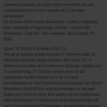
slotminuut maakte Lars Dijk echter een einde aan alle
onzekerheid door na een counter de 2-4 te laten
aantekenen.
FC Emmen JO19: Haak, Klaassens, Luchies, Hirasingh,
Duit, Aalderink, Plaggenborg, Scholte, Caciano (86.
Koelewijn), Carty (89. Van Leeuwen), Bai Kamara (76.
Dijk).
Quick ’20 JO15-FC Emmen JO15 1-3
Het op de tweede plaats staande FC Emmen onder 15
moest het opnemen tegen nummer drie Quick ’20. In
Oldenzaal klaarden de Emmenaren dit klusje middels een
3-1 overwinning. FC Emmen begon goed en dat
resulteerde na drie minuten al in de 0-1 door
een doelpunt van Jan Doldersum na aangeven van Jesper
Mosselaar. Quick’20 kon weinig inbrengen en het spel
begon zich meer en meer af te spelen op het middenveld,
veel balbezit voor FC Emmen en af en toe een lange bal
van Quick richting het Emmer doel. Na een half uur kreeg