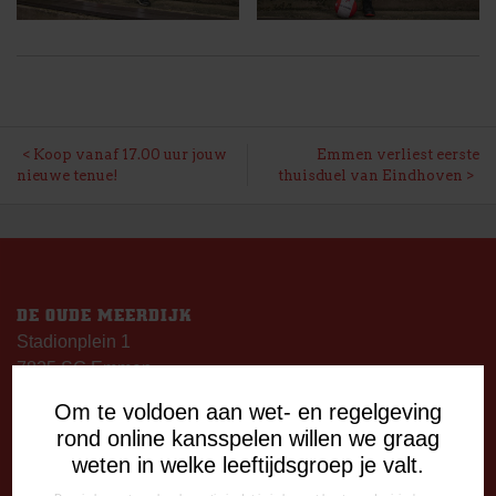
BERICHT
Koop vanaf 17.00 uur jouw
Emmen verliest eerste
nieuwe tenue!
thuisduel van Eindhoven
NAVIGATIE
DE OUDE MEERDIJK
Stadionplein 1
7825 SG Emmen
Om te voldoen aan wet- en regelgeving
OPENINGSTIJDEN
rond online kansspelen willen we graag
De Oude Meerdijk
weten in welke leeftijdsgroep je valt.
Maandag: 09.00 – 17.00 uur