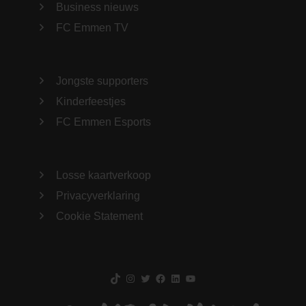
Business nieuws
FC Emmen TV
Jongste supporters
Kinderfeestjes
FC Emmen Esports
Losse kaartverkoop
Privacyverklaring
Cookie Statement
TikTok
Instagram
Twitter
Facebook
LinkedIn
YouTube