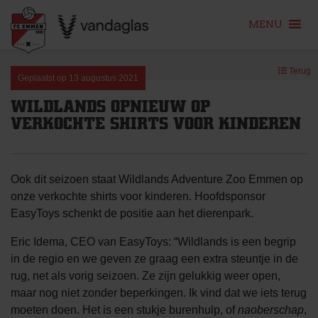
MENU
Skip
Terug
to
Geplaatst op
13 augustus 2021
content
WILDLANDS OPNIEUW OP
VERKOCHTE SHIRTS VOOR KINDEREN
Ook dit seizoen staat Wildlands Adventure Zoo Emmen op
onze verkochte shirts voor kinderen. Hoofdsponsor
EasyToys schenkt de positie aan het dierenpark.
Eric Idema, CEO van EasyToys: “Wildlands is een begrip
in de regio en we geven ze graag een extra steuntje in de
rug, net als vorig seizoen. Ze zijn gelukkig weer open,
maar nog niet zonder beperkingen. Ik vind dat we iets terug
moeten doen. Het is een stukje burenhulp, of
naoberschap
,