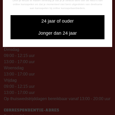
Dinsdag t/m vrijdag:
Door je keuze te maken bevestig je dat je je bewust bent van de risico's van
online kansspelen en dat je momenteel niet bent uitgesloten van deelname
09.00 – 12.15 uur
aan kansspelen bij online kansspelaanbieders.
13.00 – 17.00 uur
Op thuiswedstrijddagen geopend vanaf 13.00 uur (i.p.v.
24 jaar of ouder
09.00 uur).
Jonger dan 24 jaar
TELEFONISCHE BEREIKBAARHEID
Telefonisch bereikbaar op:
Dinsdag
09:00 - 12:15 uur
13:00 - 17:00 uur
Woensdag
13:00 - 17:00 uur
Vrijdag
09:00 - 12:15 uur
13:00 - 17:00 uur
Op thuiswedstrijddagen bereikbaar vanaf 13:00 - 20:00 uur
CORRESPONDENTIE-ADRES