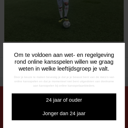
Om te voldoen aan wet- en regelgeving
rond online kansspelen willen we graag
BERICHT
Historische zege Curaçao op
Welkom, Lorenzo Burnet!
weten in welke leeftijdsgroep je valt.
Gold Cup
NAVIGATIE
Door je keuze te maken bevestig je dat je je bewust bent van de risico's van
online kansspelen en dat je momenteel niet bent uitgesloten van deelname
aan kansspelen bij online kansspelaanbieders.
24 jaar of ouder
DE OUDE MEERDIJK
Jonger dan 24 jaar
Stadionplein 1
7825 SG Emmen