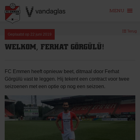
MENU
Skip
Terug
to
Geplaatst op
22 juni 2019
content
WELKOM, FERHAT GÖRGÜLÜ!
FC Emmen heeft opnieuw beet, ditmaal door Ferhat
Görgülü vast te leggen. Hij tekent een contract voor twee
seizoenen met een optie op nog een seizoen.