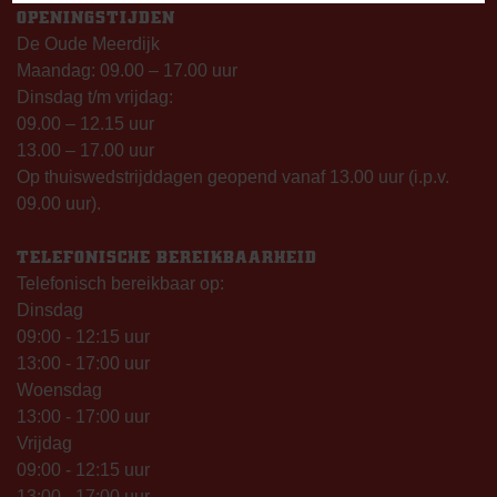
OPENINGSTIJDEN
De Oude Meerdijk
Maandag: 09.00 – 17.00 uur
Dinsdag t/m vrijdag:
09.00 – 12.15 uur
13.00 – 17.00 uur
Op thuiswedstrijddagen geopend vanaf 13.00 uur (i.p.v.
09.00 uur).
TELEFONISCHE BEREIKBAARHEID
Telefonisch bereikbaar op:
Dinsdag
09:00 - 12:15 uur
13:00 - 17:00 uur
Woensdag
13:00 - 17:00 uur
Vrijdag
09:00 - 12:15 uur
13:00 - 17:00 uur