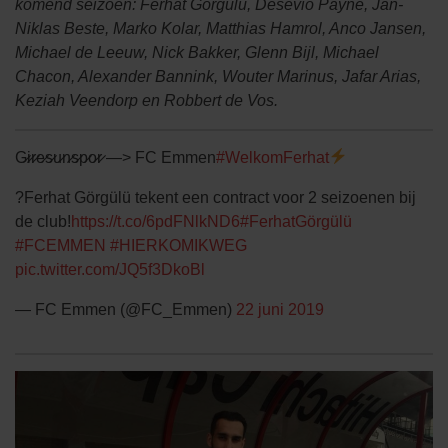
komend seizoen: Ferhat Görgülü, Desevio Payne, Jan-
Niklas Beste, Marko Kolar, Matthias Hamrol, Anco Jansen,
Michael de Leeuw, Nick Bakker, Glenn Bijl, Michael
Chacon, Alexander Bannink, Wouter Marinus, Jafar Arias,
Keziah Veendorp en Robbert de Vos.
G̷i̷r̷e̷s̷u̷n̷s̷p̷o̷r̷ —> FC Emmen
#WelkomFerhat
?Ferhat Görgülü tekent een contract voor 2 seizoenen bij
de club!
https://t.co/6pdFNlkND6
#FerhatGörgülü
#FCEMMEN
#HIERKOMIKWEG
pic.twitter.com/JQ5f3DkoBl
— FC Emmen (@FC_Emmen)
22 juni 2019