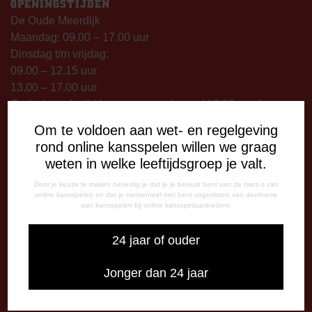
OPENINGSTIJDEN
De Oude Meerdijk
Maandag: 09.00 – 17.00 uur
Dinsdag t/m vrijdag:
09.00 – 12.15 uur
13.00 – 17.00 uur
Op thuiswedstrijddagen geopend vanaf 13.00 uur (i.p.v.
09.00 uur).
Om te voldoen aan wet- en regelgeving
rond online kansspelen willen we graag
TELEFONISCHE BEREIKBAARHEID
weten in welke leeftijdsgroep je valt.
Telefonisch bereikbaar op:
Door je keuze te maken bevestig je dat je je bewust bent van de risico's van
Dinsdag
online kansspelen en dat je momenteel niet bent uitgesloten van deelname
09:00 - 12:15 uur
aan kansspelen bij online kansspelaanbieders.
13:00 - 17:00 uur
Woensdag
24 jaar of ouder
13:00 - 17:00 uur
Vrijdag
Jonger dan 24 jaar
09:00 - 12:15 uur
13:00 - 17:00 uur