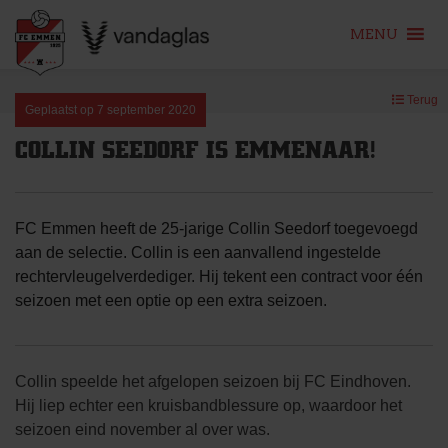
MENU
Skip
Terug
to
Geplaatst op
7 september 2020
content
COLLIN SEEDORF IS EMMENAAR!
FC Emmen heeft de 25-jarige Collin Seedorf toegevoegd
aan de selectie. Collin is een aanvallend ingestelde
rechtervleugelverdediger. Hij tekent een contract voor één
seizoen met een optie op een extra seizoen.
Collin speelde het afgelopen seizoen bij FC Eindhoven.
Hij liep echter een kruisbandblessure op, waardoor het
seizoen eind november al over was.