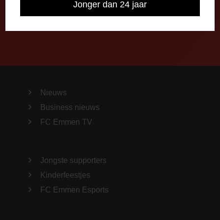
Jonger dan 24 jaar
Importeer alle wedstrijden in je agenda!
Nieuws
Business nieuws
FC Emmen TV
Jongste supporters
Kinderfeestjes
FC Emmen Esports