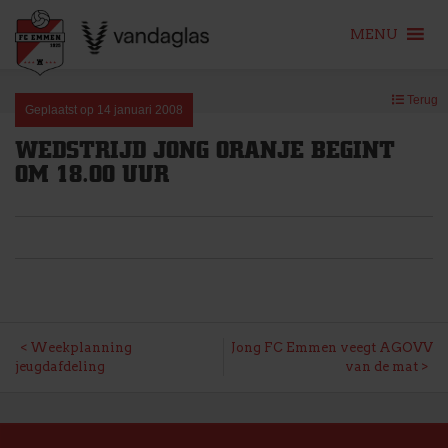
MENU
Skip
Terug
to
Geplaatst op
14 januari 2008
content
WEDSTRIJD JONG ORANJE BEGINT
OM 18.00 UUR
BERICHT
Weekplanning
Jong FC Emmen veegt AGOVV
jeugdafdeling
van de mat
NAVIGATIE