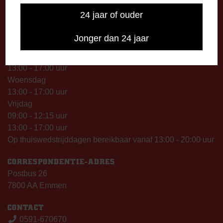
24 jaar of ouder
TELEFONISCHE BEREIKBAARHEID
Telefonisch bereikbaar op:
Jonger dan 24 jaar
Dinsdag
09:00 - 12:15 uur
13:00 - 17:00 uur
Woensdag
13:00 - 17:00 uur
Vrijdag
09:00 - 12:15 uur
13:00 - 17:00 uur
Op thuiswedstrijddagen bereikbaar vanaf 13:00 - 20:00 uur
CORRESPONDENTIE-ADRES
Postbus 26
7800 AA Emmen
CONTACT
0591-670670