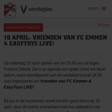
MENU
Skip
Terug
to
Geplaatst op
7 april 2021
content
10 APRIL: VRIENDEN VAN FC EMMEN
& EASYTOYS LIVE!
Op zaterdag 10 april spelen we om 20.00 uur uit tegen
Fortuna Sittard. Zet in je agenda een grote cirkel om deze
datum, want voorafgaand aan de wedstrijd (vanaf 18.30
uur) organiseren we
Vrienden van FC Emmen &
EasyToys LIVE!
Bij jou in de huiskamer wordt het één groot feest op 10
april, door dit online evenement met live optredens van