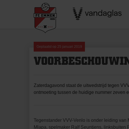
Skip
to
content
Geplaatst op
25 januari 2019
VOORBESCHOUWIN
Zaterdagavond staat de uitwedstrijd tegen VVV
ontmoeting tussen de huidige nummer zeven en 
Tegenstander VVV-Venlo is onder leiding van Ma
Mlapa, spelmaker Ralf Seuntjens, linksbuiten 