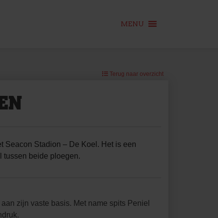
MENU
Terug naar overzicht
EN
et Seacon Stadion – De Koel. Het is een
l tussen beide ploegen.
 aan zijn vaste basis. Met name spits Peniel
ndruk.