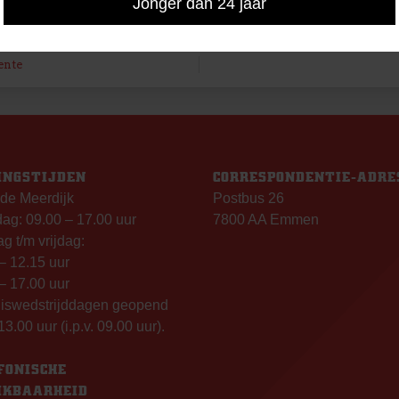
Jonger dan 24 jaar
ente
INGSTIJDEN
CORRESPONDENTIE-ADRE
de Meerdijk
Postbus 26
g: 09.00 – 17.00 uur
7800 AA Emmen
g t/m vrijdag:
– 12.15 uur
– 17.00 uur
uiswedstrijddagen geopend
13.00 uur (i.p.v. 09.00 uur).
FONISCHE
IKBAARHEID