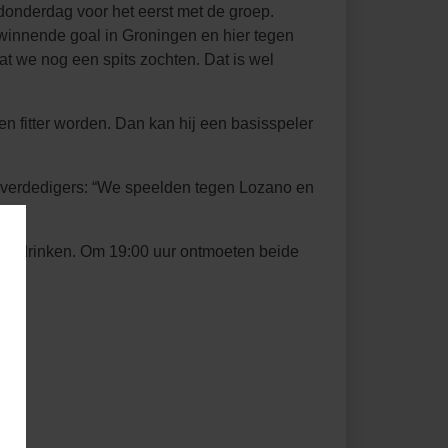
donderdag voor het eerst met de groep.
e winnende goal in Groningen en hier tegen
t we nog een spits zochten. Dat is wel
en fitter worden. Dan kan hij een basisspeler
er verdedigers: “We speelden tegen Lozano en
te drinken. Om 19:00 uur ontmoeten beide