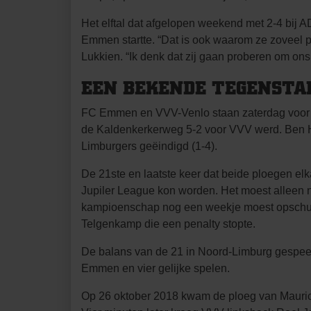
Het elftal dat afgelopen weekend met 2-4 bij
Emmen startte. “Dat is ook waarom ze zoveel pu
Lukkien. “Ik denk dat zij gaan proberen om ons o
EEN BEKENDE TEGENSTA
FC Emmen en VVV-Venlo staan zaterdag voor de
de Kaldenkerkerweg 5-2 voor VVV werd. Ben H
Limburgers geëindigd (1-4).
De 21ste en laatste keer dat beide ploegen e
Jupiler League kon worden. Het moest alleen 
kampioenschap nog een weekje moest opschuiv
Telgenkamp die een penalty stopte.
De balans van de 21 in Noord-Limburg gespeel
Emmen en vier gelijke spelen.
Op 26 oktober 2018 kwam de ploeg van Maurice