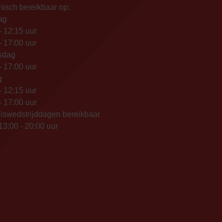
nisch bereikbaar op:
ag
- 12:15 uur
- 17:00 uur
sdag
- 17:00 uur
g
- 12:15 uur
- 17:00 uur
iswedstrijddagen bereikbaar
13:00 - 20:00 uur