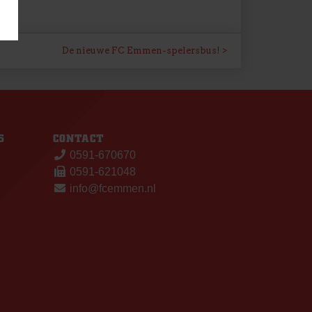
De nieuwe FC Emmen-spelersbus!
S
CONTACT
0591-670670
0591-621048
info@fcemmen.nl