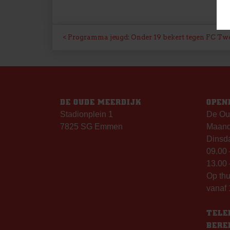
BERICHT
Programma jeugd: Onder 19 bekert tegen FC Tw
NAVIGATIE
DE OUDE MEERDIJK
OPEN
Stadionplein 1
De Ou
7825 SG Emmen
Maanda
Dinsda
09.00 
13.00 
Op th
vanaf 
TELE
BERE