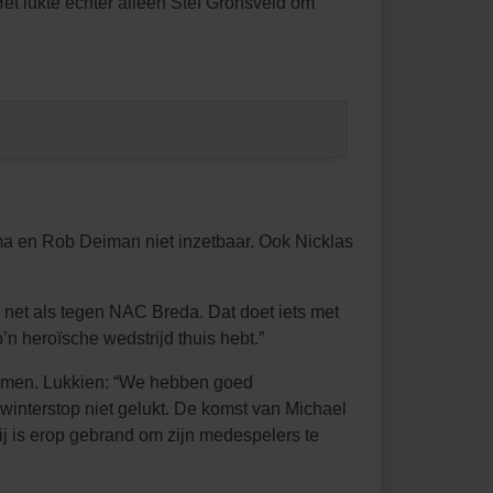
et lukte echter alleen Stef Gronsveld om
sma en Rob Deiman niet inzetbaar. Ook Nicklas
, net als tegen NAC Breda. Dat doet iets met
’n heroïsche wedstrijd thuis hebt.”
emen. Lukkien: “We hebben goed
winterstop niet gelukt. De komst van Michael
Hij is erop gebrand om zijn medespelers te