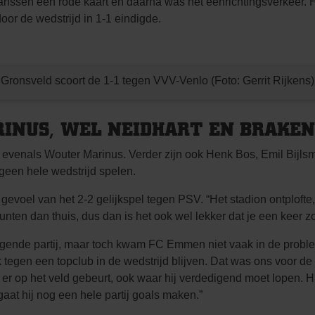
anssen een rode kaart en daarna was het eenrichtingsverkeer. H
or de wedstrijd in 1-1 eindigde.
Gronsveld scoort de 1-1 tegen VVV-Venlo (Foto: Gerrit Rijkens)
RINUS, WEL NEIDHART EN BRAKEN
r, evenals Wouter Marinus. Verder zijn ook Henk Bos, Emil Bijl
 geen hele wedstrijd spelen.
gevoel van het 2-2 gelijkspel tegen PSV. “Het stadion ontplofte
nten dan thuis, dus dan is het ook wel lekker dat je een keer zo
gende partij, maar toch kwam FC Emmen niet vaak in de probl
tegen een topclub in de wedstrijd blijven. Dat was ons voor de 
t er op het veld gebeurt, ook waar hij verdedigend moet lopen. 
gaat hij nog een hele partij goals maken.”