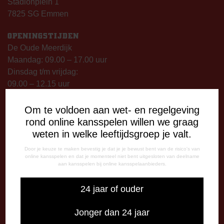
Stadionplein 1
7825 SG Emmen
OPENINGSTIJDEN
De Oude Meerdijk
Maandag: 09.00 – 17.00 uur
Dinsdag t/m vrijdag:
09.00 – 12.15 uur
13.00 – 17.00 uur
Op thuiswedstrijddagen geopend vanaf 13.00 uur (i.p.v.
Om te voldoen aan wet- en regelgeving
09.00 uur).
rond online kansspelen willen we graag
weten in welke leeftijdsgroep je valt.
TELEFONISCHE BEREIKBAARHEID
Door je keuze te maken bevestig je dat je je bewust bent van de risico's van
Telefonisch bereikbaar op:
online kansspelen en dat je momenteel niet bent uitgesloten van deelname
aan kansspelen bij online kansspelaanbieders.
Dinsdag
09:00 - 12:15 uur
24 jaar of ouder
13:00 - 17:00 uur
Woensdag
Jonger dan 24 jaar
13:00 - 17:00 uur