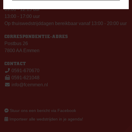
Vrijdag
09:00 - 12:15 uur
13:00 - 17:00 uur
Op thuiswedstrijddagen bereikbaar vanaf 13:00 - 20:00 uur
CORRESPONDENTIE-ADRES
Postbus 26
7800 AA Emmen
CONTACT
0591-670670
0591-621048
info@fcemmen.nl
Stuur ons een bericht via Facebook
Importeer alle wedstrijden in je agenda!