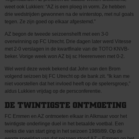
weet ook Lukkien: “AZ is een ploeg in vorm. Ze hebben
drie wedstrijden gewonnen na de winterstop, met nul goals
tegen. Ze zijn goed op elkaar afgestemd.”
AZ begon de tweede seizoenshelft met een 3-0
overwinning op FC Utrecht. Drie dagen later werd Vitesse
met 2-0 verslagen in de kwartfinale van de TOTO KNVB-
beker. Vorige week won AZ bij sc Heerenveen met 0-2.
Wel werd deze week bekend dat John van den Brom
volgend seizoen bij FC Utrecht op de bank zit. “Ik kan me
niet voorstellen dat het invloed heeft op de spelersgroep,”
aldus Lukkien vrijdag op de persconferentie.
DE TWINTIGSTE ONTMOETING
FC Emmen en AZ ontmoeten elkaar in Alkmaar voor het
twintigste onderlinge duel in het betaalde voetbal. Een
reeks die van start ging in het seizoen 1988/89. Op de
eerste speeldag van dat seizoen stond AZ – Emmen op het