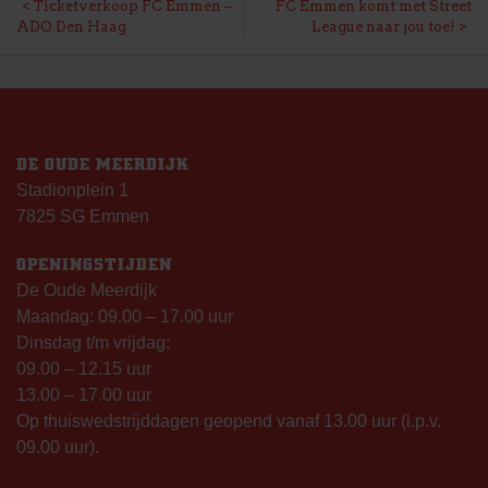
BERICHT
Ticketverkoop FC Emmen –
FC Emmen komt met Street
ADO Den Haag
League naar jou toe!
NAVIGATIE
DE OUDE MEERDIJK
Stadionplein 1
7825 SG Emmen
OPENINGSTIJDEN
De Oude Meerdijk
Maandag: 09.00 – 17.00 uur
Dinsdag t/m vrijdag:
09.00 – 12.15 uur
13.00 – 17.00 uur
Op thuiswedstrijddagen geopend vanaf 13.00 uur (i.p.v.
09.00 uur).