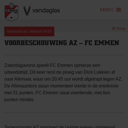
MENU
Skip
Terug
to
Geplaatst op
1 februari 2019
content
VOORBESCHOUWING AZ – FC EMMEN
Zaterdagavond speelt FC Emmen opnieuw een
uitwedstrijd. Dit keer reist de ploeg van Dick Lukkien af
naar Alkmaar, waar om 20:45 uur wordt afgetrapt tegen AZ.
De Alkmaarders staan momenteel vierde in de eredivisie
met 31 punten. FC Emmen staat veertiende, met tien
punten minder.
Tegenstander AZ presteert de laatste weken uitstekend,