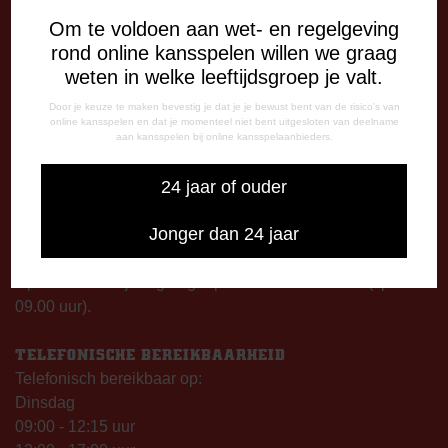
Om te voldoen aan wet- en regelgeving
DE OUDE MEERDIJK
rond online kansspelen willen we graag
Stadionplein 1
weten in welke leeftijdsgroep je valt.
7825 SG Emmen
Door je keuze te maken bevestig je dat je je bewust bent van de risico's van
online kansspelen en dat je momenteel niet bent uitgesloten van deelname
OPENINGSTIJDEN
aan kansspelen bij online kansspelaanbieders.
De Oude Meerdijk
24 jaar of ouder
Maandag: 09.00 – 17.00 uur
Dinsdag t/m vrijdag:
Jonger dan 24 jaar
09.00 – 12.15 uur
13.00 – 17.00 uur
Op thuiswedstrijddagen geopend vanaf 13.00 uur (i.p.v.
09.00 uur).
TELEFONISCHE BEREIKBAARHEID
Telefonisch bereikbaar op:
Dinsdag
09:00 - 12:15 uur