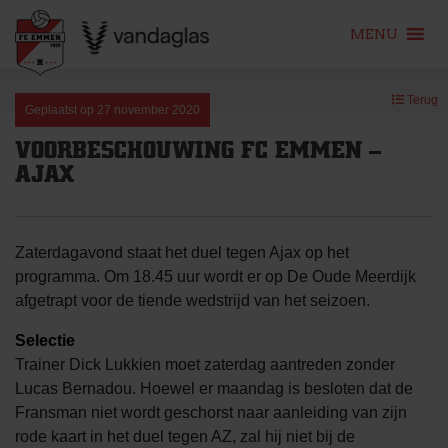
MENU
Skip
Terug
to
Geplaatst op
27 november 2020
content
VOORBESCHOUWING FC EMMEN –
AJAX
Zaterdagavond staat het duel tegen Ajax op het
programma. Om 18.45 uur wordt er op De Oude Meerdijk
afgetrapt voor de tiende wedstrijd van het seizoen.
Selectie
Trainer Dick Lukkien moet zaterdag aantreden zonder
Lucas Bernadou. Hoewel er maandag is besloten dat de
Fransman niet wordt geschorst naar aanleiding van zijn
rode kaart in het duel tegen AZ, zal hij niet bij de