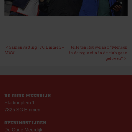
BERICHT
Samenvatting | FC Emmen –
Jelle ten Rouwelaar: “Mensen
MVV
in de regio zijn in de club gaan
NAVIGATIE
geloven”
DE OUDE MEERDIJK
Stadionplein 1
7825 SG Emmen
OPENINGSTIJDEN
De Oude Meerdijk