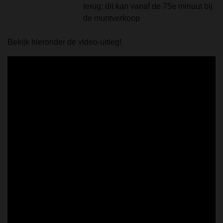
terug: dit kan vanaf de 75e minuut bij
de muntverkoop
Bekijk hieronder de video-uitleg!