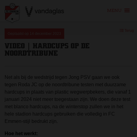
MENU
Skip
Terug
to
Geplaatst op
14 december 2023
content
VIDEO | HARDCUPS OP DE
NOORDTRIBUNE
Net als bij de wedstrijd tegen Jong PSV gaan we ook
tegen Roda JC op de noordtribune testen met duurzame
hardcups in plaats van plastic wegwerpbekers, die vanaf 1
januari 2024 niet meer toegestaan zijn. We doen deze test
met blanco hardcups, na de winterstop zullen we in het
hele stadion hardcups gebruiken die volledig in FC
Emmen-stijl bedrukt zijn.
Hoe het werkt: