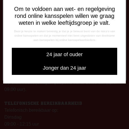
×
Om te voldoen aan wet- en regelgeving
DE OUDE MEERDIJK
rond online kansspelen willen we graag
Stadionplein 1
weten in welke leeftijdsgroep je valt.
7825 SG Emmen
Door je keuze te maken bevestig je dat je je bewust bent van de risico's van
online kansspelen en dat je momenteel niet bent uitgesloten van deelname
OPENINGSTIJDEN
aan kansspelen bij online kansspelaanbieders.
Klik hier om te stemmen op de Man van de
De Oude Meerdijk
Wedstried!
24 jaar of ouder
Maandag: 09.00 – 17.00 uur
Dinsdag t/m vrijdag:
Jonger dan 24 jaar
09.00 – 12.15 uur
13.00 – 17.00 uur
Op thuiswedstrijddagen geopend vanaf 13.00 uur (i.p.v.
09.00 uur).
TELEFONISCHE BEREIKBAARHEID
Telefonisch bereikbaar op:
Dinsdag
09:00 - 12:15 uur