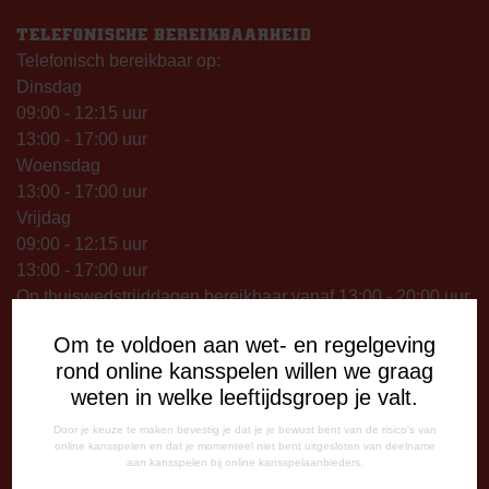
TELEFONISCHE BEREIKBAARHEID
Telefonisch bereikbaar op:
Dinsdag
09:00 - 12:15 uur
13:00 - 17:00 uur
Woensdag
13:00 - 17:00 uur
Vrijdag
09:00 - 12:15 uur
13:00 - 17:00 uur
Op thuiswedstrijddagen bereikbaar vanaf 13:00 - 20:00 uur
Om te voldoen aan wet- en regelgeving
CORRESPONDENTIE-ADRES
rond online kansspelen willen we graag
Postbus 26
weten in welke leeftijdsgroep je valt.
7800 AA Emmen
Door je keuze te maken bevestig je dat je je bewust bent van de risico's van
CONTACT
online kansspelen en dat je momenteel niet bent uitgesloten van deelname
aan kansspelen bij online kansspelaanbieders.
0591-670670