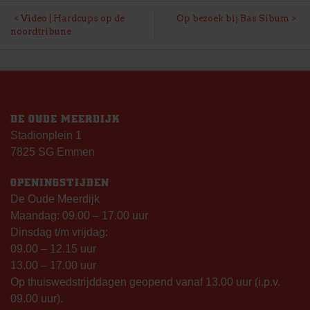
BERICHT
Video | Hardcups op de
Op bezoek bij Bas Sibum
noordtribune
NAVIGATIE
DE OUDE MEERDIJK
Stadionplein 1
7825 SG Emmen
OPENINGSTIJDEN
De Oude Meerdijk
Maandag: 09.00 – 17.00 uur
Dinsdag t/m vrijdag:
09.00 – 12.15 uur
13.00 – 17.00 uur
Op thuiswedstrijddagen geopend vanaf 13.00 uur (i.p.v.
09.00 uur).