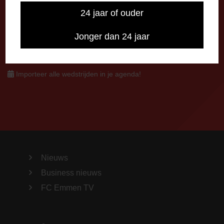
0591-621048
24 jaar of ouder
info@fcemmen.nl
Jonger dan 24 jaar
Stuur ons een bericht via Facebook
Importeer alle wedstrijden in je agenda!
Nieuws
Business nieuws
FC Emmen TV