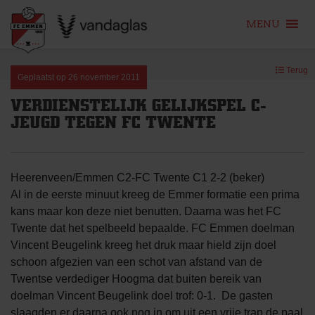
MENU
Skip
Terug
to
Geplaatst op
26 november 2011
content
VERDIENSTELIJK GELIJKSPEL C-
JEUGD TEGEN FC TWENTE
Heerenveen/Emmen C2-FC Twente C1 2-2 (beker)
Al in de eerste minuut kreeg de Emmer formatie een prima
kans maar kon deze niet benutten. Daarna was het FC
Twente dat het spelbeeld bepaalde. FC Emmen doelman
Vincent Beugelink kreeg het druk maar hield zijn doel
schoon afgezien van een schot van afstand van de
Twentse verdediger Hoogma dat buiten bereik van
doelman Vincent Beugelink doel trof: 0-1. De gasten
slaagden er daarna ook nog in om uit een vrije trap de paal