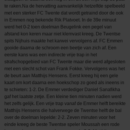
te raken.Na de hervatting aanvankelijk hetzelfde spelbeeld
met een sterker FC Twente dat wordt getraind door de ook
in Emmen nog bekende Rik Platvoet. In de 39e minuut
werd het 0-2 toen doelman Beugelink een pegel van
afstand kon keren maar niet klemvast kreeg. De Twentse
spits Nijhuis maakte het karwei vervolgens af. FC Emmen
gooide daarna de schroom een beetje van zich af. Een
eerste kans was een indirecte vrije trap in het
strafschopgebied van FC Twente maar die werd afgesloten
met een slecht schot van Frank Fokke. Vervolgens was het
de beurt aan Matthijs Hensens. Eerst kreeg hij een gele
kaart om kort daarna een hoekschop zo goed als ineens in
te schieten: 1-2. De Emmer verdediger Daniel Sanafikha
gaf het laatste zetje. Een kleine tien minuten nadien werd
het zelfs gelijk. Een vrije trap vanaf de Emmer helft bereikte
Matthijs Hensens die halverwege de Twentse helft de bal
over de doelman lepelde: 2-2. Zeven minuten voor het
einde kreeg de beste Twentse speler Moussah een rode