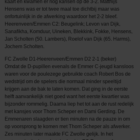
kaart en kwamen er nog kansen op de 3-2. Matthijs
Hensens was er tot twee maal toe dichtbij maar was
onfortuinlijk in de afwerking waardoor het 2-2 bleef.
Heerenveen/Emmen C2: Beugelink; Levon van Dijk,
Sanafikha, Komduur, Uineken, Blekkink, Fokke, Hensens,
Jan Scholten (50. Lambers), Roelof van Dijk (65. Harms),
Jochem Scholten.
FC Zwolle D1-Heerenveen/Emmen D2 2-1 (beker)
Omdat de D-pupillen evenals de Emmer C-jeugd kansloos
waren voor de poulezege gebruikte coach Robert Bos de
wedstrijd om de spelers die normaal minder speeltijd
krijgen aan de bak te laten komen. Dat ging in de eerste
helft aanvankelijk niet goed want het eerste kwartier was
bijzonder rommelig. Daarna liep het tot aan de rust redelijk
met kansjes voor Thom Scheper en Dami Gerding. De
Emmenaren slaagden er tien minuten na de pauze in om
op voorsprong te komen met Thom Scheper als afwerker.
Zes minuten later maakte FC Zwolle gelijk. In het