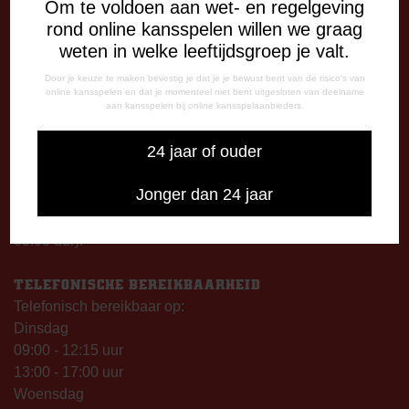
DE OUDE MEERDIJK
Om te voldoen aan wet- en regelgeving
Stadionplein 1
rond online kansspelen willen we graag
7825 SG Emmen
weten in welke leeftijdsgroep je valt.
Door je keuze te maken bevestig je dat je je bewust bent van de risico's van
OPENINGSTIJDEN
online kansspelen en dat je momenteel niet bent uitgesloten van deelname
aan kansspelen bij online kansspelaanbieders.
De Oude Meerdijk
Maandag: 09.00 – 17.00 uur
24 jaar of ouder
Dinsdag t/m vrijdag:
09.00 – 12.15 uur
Jonger dan 24 jaar
13.00 – 17.00 uur
Op thuiswedstrijddagen geopend vanaf 13.00 uur (i.p.v.
09.00 uur).
TELEFONISCHE BEREIKBAARHEID
Telefonisch bereikbaar op:
Dinsdag
09:00 - 12:15 uur
13:00 - 17:00 uur
Woensdag