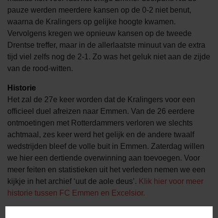
pauze werden meerdere kansen op de 0-2 niet benut,
waarna de Kralingers op gelijke hoogte kwamen.
Vervolgens kregen we opnieuw kansen op de tweede
Drentse treffer, maar in de allerlaatste minuut van de extra
tijd viel zelfs nog de 2-1. Zo was het geluk niet aan de zijde
van de rood-witten.
Historie
Het zal de 27e keer worden dat de Kralingers voor een
officieel duel afreizen naar Emmen. Van de 26 eerdere
ontmoetingen met Rotterdammers verloren we slechts
achtmaal, zes keer werd het gelijk en de andere twaalf
wedstrijden bleef de volle buit in Emmen. Zaterdag willen
we hier een dertiende overwinning aan toevoegen. Voor
meer feiten en statistieken uit het verleden nemen we een
kijkje in het archief ‘uut de aole deus’.
Klik hier voor meer
historie tussen FC Emmen en Excelsior.
FC Emmen – Excelsior