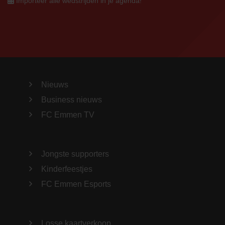
Importeer alle wedstrijden in je agenda!
Nieuws
Business nieuws
FC Emmen TV
Jongste supporters
Kinderfeestjes
FC Emmen Esports
Losse kaartverkoop