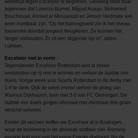
wedstrijd tegen Excelsior te beginnen. Gelukkig staat daar
tegenover dat Lorenzo Burnet, Miguel Araujo, Mohamed
Bouchouari, Ahmed el Messaoudi en Jeroen Veldmate wel
weer inzetbaar zijn. “Op het trainingsveld zie ik het niveau
toenemen doordat jongens terugkeren. Ze kunnen het
langer volhouden. Er zit een stijgende lijn in”, aldus
Lukkien.
Excelsior niet in vorm
Tegenstander Excelsior Rotterdam wist al zeven
wedstrijden op rij niet te winnen en verloor de laatste vier
duels. Vorige week was Sparta Rotterdam in de derby met
1-4 te sterk. Ook de week ervoor verloor de ploeg van
Marinus Dijkhuizen, toen met 3-0 van FC Groningen. De
laatste vier duels gingen allemaal met minimaal drie goals
verschil verloren.
Eerder dit seizoen troffen we Excelsior al in Kralingen,
waar de beslissing in de absolute slotfase viel. Romeny
maakte kort voor rust het enige Emmer doelpunt. Na de