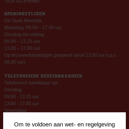
7825 SG Emmen
OPENINGSTIJDEN
De Oude Meerdijk
Maandag: 09.00 – 17.00 uur
Dinsdag t/m vrijdag:
09.00 – 12.15 uur
13.00 – 17.00 uur
Op thuiswedstrijddagen geopend vanaf 13.00 uur (i.p.v.
09.00 uur).
TELEFONISCHE BEREIKBAARHEID
Telefonisch bereikbaar op:
Dinsdag
09:00 - 12:15 uur
13:00 - 17:00 uur
Woensdag
13:00 - 17:00 uur
Om te voldoen aan wet- en regelgeving
Vrijdag