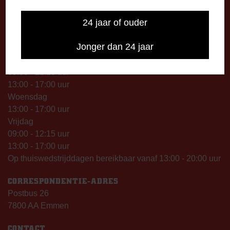
09.00 uur).
24 jaar of ouder
TELEFONISCHE BEREIKBAARHEID
Jonger dan 24 jaar
Telefonisch bereikbaar op:
Dinsdag
09:00 - 12:15 uur
13:00 - 17:00 uur
Woensdag
13:00 - 17:00 uur
Vrijdag
09:00 - 12:15 uur
13:00 - 17:00 uur
Op thuiswedstrijddagen bereikbaar vanaf 13:00 - 20:00 uur
CORRESPONDENTIE-ADRES
Postbus 26
7800 AA Emmen
CONTACT