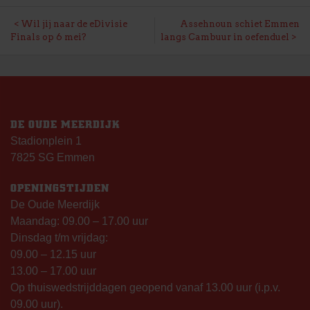
BERICHT
Wil jij naar de eDivisie
Assehnoun schiet Emmen
Finals op 6 mei?
langs Cambuur in oefenduel
NAVIGATIE
DE OUDE MEERDIJK
Stadionplein 1
7825 SG Emmen
OPENINGSTIJDEN
De Oude Meerdijk
Maandag: 09.00 – 17.00 uur
Dinsdag t/m vrijdag:
09.00 – 12.15 uur
13.00 – 17.00 uur
Op thuiswedstrijddagen geopend vanaf 13.00 uur (i.p.v.
09.00 uur).