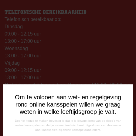
TELEFONISCHE BEREIKBAARHEID
Telefonisch bereikbaar op:
Dinsdag
09:00 - 12:15 uur
13:00 - 17:00 uur
Woensdag
13:00 - 17:00 uur
Vrijdag
09:00 - 12:15 uur
13:00 - 17:00 uur
Op thuiswedstrijddagen bereikbaar vanaf 13:00 - 20:00 uur
Om te voldoen aan wet- en regelgeving
CORRESPONDENTIE-ADRES
rond online kansspelen willen we graag
Postbus 26
weten in welke leeftijdsgroep je valt.
7800 AA Emmen
Door je keuze te maken bevestig je dat je je bewust bent van de risico's van
CONTACT
online kansspelen en dat je momenteel niet bent uitgesloten van deelname
aan kansspelen bij online kansspelaanbieders.
0591-670670