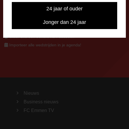
0591-621048
24 jaar of ouder
info@fcemmen.nl
Jonger dan 24 jaar
Stuur ons een bericht via Facebook
Importeer alle wedstrijden in je agenda!
Nieuws
Business nieuws
FC Emmen TV