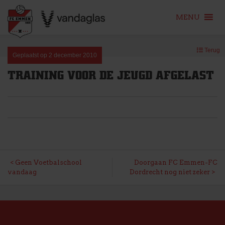
MENU
Skip
Terug
to
Geplaatst op
2 december 2010
content
TRAINING VOOR DE JEUGD AFGELAST
BERICHT
Geen Voetbalschool
Doorgaan FC Emmen-FC
vandaag
Dordrecht nog niet zeker
NAVIGATIE