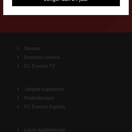
Nieuws
Business nieuws
FC Emmen TV
Jongste supporters
Kinderfeestjes
FC Emmen Esports
Losse kaartverkoop