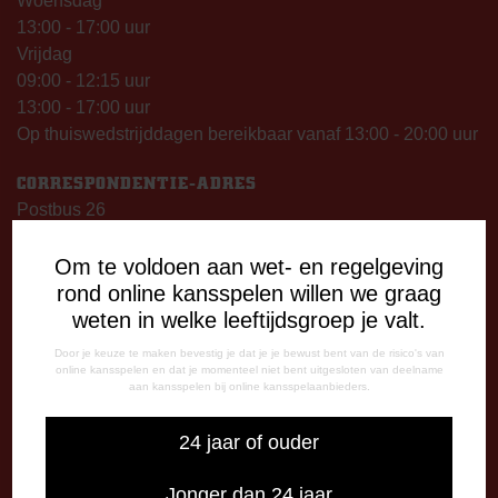
Woensdag
13:00 - 17:00 uur
Vrijdag
09:00 - 12:15 uur
13:00 - 17:00 uur
Op thuiswedstrijddagen bereikbaar vanaf 13:00 - 20:00 uur
CORRESPONDENTIE-ADRES
Postbus 26
7800 AA Emmen
Om te voldoen aan wet- en regelgeving
CONTACT
rond online kansspelen willen we graag
0591-670670
weten in welke leeftijdsgroep je valt.
0591-621048
Door je keuze te maken bevestig je dat je je bewust bent van de risico's van
info@fcemmen.nl
online kansspelen en dat je momenteel niet bent uitgesloten van deelname
aan kansspelen bij online kansspelaanbieders.
24 jaar of ouder
Stuur ons een bericht via Facebook
Jonger dan 24 jaar
Importeer alle wedstrijden in je agenda!