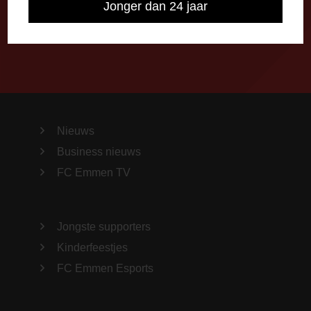
Jonger dan 24 jaar
Importeer alle wedstrijden in je agenda!
Nieuws
Business nieuws
FC Emmen TV
Jongste supporters
Kinderfeestjes
FC Emmen Esports