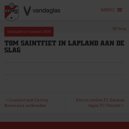
MENU
Skip
Terug
to
Geplaatst op
4 januari 2008
content
TOM SAINTFIET IN LAPLAND AAN DE
SLAG
BERICHT
Contract met Christy
Eervol verlies FC Emmen
Bonevacia ontbonden
tegen FC Utrecht
NAVIGATIE