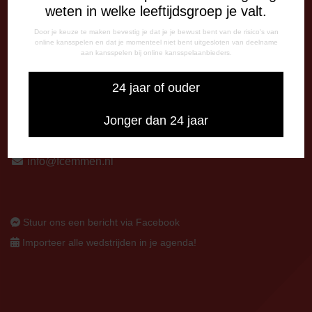
weten in welke leeftijdsgroep je valt.
Op thuiswedstrijddagen bereikbaar vanaf 13:00 - 20:00 uur
Door je keuze te maken bevestig je dat je je bewust bent van de risico's van
online kansspelen en dat je momenteel niet bent uitgesloten van deelname
CORRESPONDENTIE-ADRES
aan kansspelen bij online kansspelaanbieders.
Postbus 26
7800 AA Emmen
24 jaar of ouder
CONTACT
Jonger dan 24 jaar
0591-670670
0591-621048
info@fcemmen.nl
Stuur ons een bericht via Facebook
Importeer alle wedstrijden in je agenda!