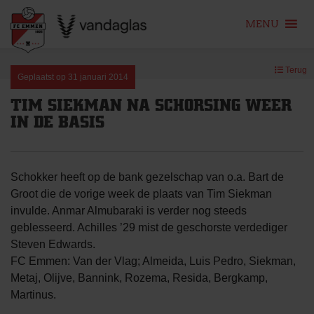
MENU
Skip
Terug
to
Geplaatst op
31 januari 2014
content
TIM SIEKMAN NA SCHORSING WEER
IN DE BASIS
Schokker heeft op de bank gezelschap van o.a. Bart de
Groot die de vorige week de plaats van Tim Siekman
invulde. Anmar Almubaraki is verder nog steeds
geblesseerd. Achilles ’29 mist de geschorste verdediger
Steven Edwards.
FC Emmen: Van der Vlag; Almeida, Luis Pedro, Siekman,
Metaj, Olijve, Bannink, Rozema, Resida, Bergkamp,
Martinus.