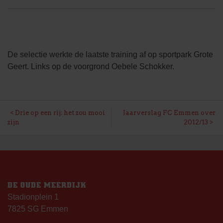
De selectie werkte de laatste training af op sportpark Grote
Geert. Links op de voorgrond Oebele Schokker.
BERICHT
Drie op een rij: het zou mooi
Jaarverslag FC Emmen over
zijn
2012/13
NAVIGATIE
DE OUDE MEERDIJK
Stadionplein 1
7825 SG Emmen