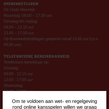
OPENINGSTIJDEN
De Oude Meerdijk
Maandag: 09.00 – 17.00 uur
Dinsdag t/m vrijdag:
09.00 – 12.15 uur
13.00 – 17.00 uur
Op thuiswedstrijddagen geopend vanaf 13.00 uur (i.p.v.
09.00 uur).
TELEFONISCHE BEREIKBAARHEID
Telefonisch bereikbaar op:
Dinsdag
09:00 - 12:15 uur
13:00 - 17:00 uur
Woensdag
13:00 - 17:00 uur
Vrijdag
Om te voldoen aan wet- en regelgeving
09:00 - 12:15 uur
rond online kansspelen willen we graag
13:00 - 17:00 uur