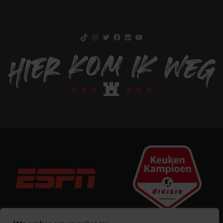
TikTok
Instagram
Twitter
Facebook
LinkedIn
YouTube