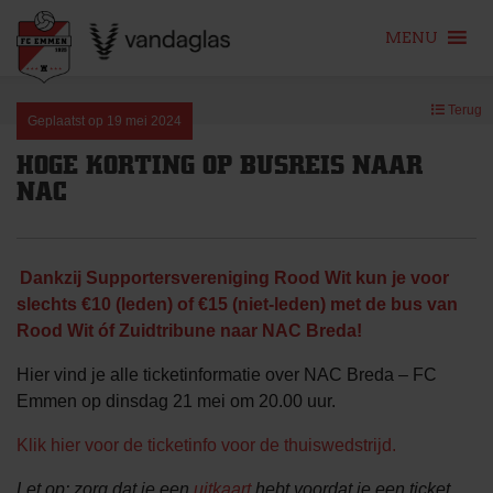
MENU
Skip
Terug
to
Geplaatst op
19 mei 2024
content
HOGE KORTING OP BUSREIS NAAR
NAC
Dankzij Supportersvereniging Rood Wit kun je voor
slechts €10 (leden) of €15 (niet-leden) met de bus van
Rood Wit óf Zuidtribune naar NAC Breda!
Hier vind je alle ticketinformatie over NAC Breda – FC
Emmen op dinsdag 21 mei om 20.00 uur.
Klik hier voor de ticketinfo voor de thuiswedstrijd.
Let op: zorg dat je een
uitkaart
hebt voordat je een ticket