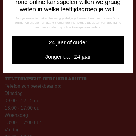
rond online kansspelen willen we graag
weten in welke leeftijdsgroep je valt.
OPENINGSTIJDEN
Door je keuze te maken bevestig je dat je je bewust bent van de risico's van
De Oude Meerdijk
online kansspelen en dat je momenteel niet bent uitgesloten van deelname
Maandag: 09.00 – 17.00 uur
aan kansspelen bij online kansspelaanbieders.
Dinsdag t/m vrijdag:
24 jaar of ouder
09.00 – 12.15 uur
13.00 – 17.00 uur
Jonger dan 24 jaar
Op thuiswedstrijddagen geopend vanaf 13.00 uur (i.p.v.
09.00 uur).
TELEFONISCHE BEREIKBAARHEID
Telefonisch bereikbaar op:
Dinsdag
09:00 - 12:15 uur
13:00 - 17:00 uur
Woensdag
13:00 - 17:00 uur
Vrijdag