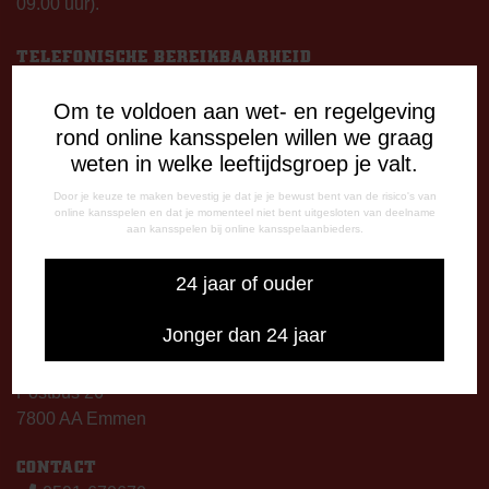
09.00 uur).
TELEFONISCHE BEREIKBAARHEID
Telefonisch bereikbaar op:
Om te voldoen aan wet- en regelgeving
Dinsdag
rond online kansspelen willen we graag
09:00 - 12:15 uur
weten in welke leeftijdsgroep je valt.
13:00 - 17:00 uur
Woensdag
Door je keuze te maken bevestig je dat je je bewust bent van de risico's van
13:00 - 17:00 uur
online kansspelen en dat je momenteel niet bent uitgesloten van deelname
aan kansspelen bij online kansspelaanbieders.
Vrijdag
09:00 - 12:15 uur
24 jaar of ouder
13:00 - 17:00 uur
Op thuiswedstrijddagen bereikbaar vanaf 13:00 - 20:00 uur
Jonger dan 24 jaar
CORRESPONDENTIE-ADRES
Postbus 26
7800 AA Emmen
CONTACT