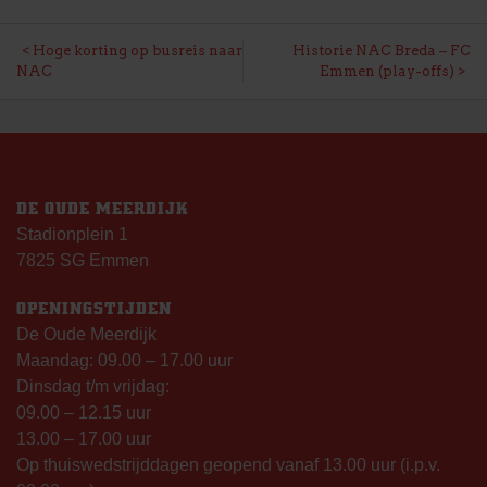
BERICHT
Hoge korting op busreis naar
Historie NAC Breda – FC
NAC
Emmen (play-offs)
NAVIGATIE
DE OUDE MEERDIJK
Stadionplein 1
7825 SG Emmen
OPENINGSTIJDEN
De Oude Meerdijk
Maandag: 09.00 – 17.00 uur
Dinsdag t/m vrijdag:
09.00 – 12.15 uur
13.00 – 17.00 uur
Op thuiswedstrijddagen geopend vanaf 13.00 uur (i.p.v.