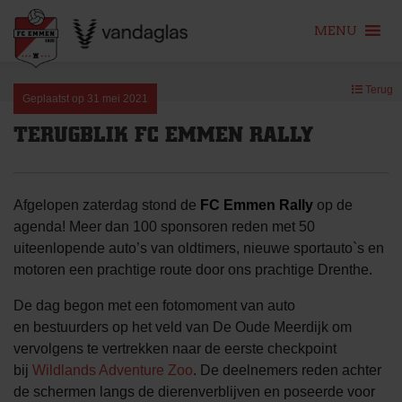
MENU
Skip
Terug
to
Geplaatst op
31 mei 2021
content
TERUGBLIK FC EMMEN RALLY
Afgelopen zaterdag stond de
FC Emmen Rally
op de
agenda! Meer dan 100 sponsoren reden met 50
uiteenlopende auto’s van oldtimers, nieuwe sportauto`s en
motoren een prachtige route door ons prachtige Drenthe.
De dag begon met een fotomoment van auto
en bestuurders op het veld van De Oude Meerdijk om
vervolgens te vertrekken naar de eerste checkpoint
bij
Wildlands Adventure Zoo
. De deelnemers reden achter
de schermen langs de dierenverblijven en poseerde voor