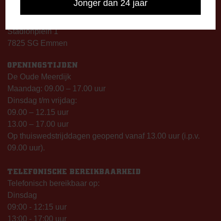
Jonger dan 24 jaar
DE OUDE MEERDIJK
Stadionplein 1
7825 SG Emmen
OPENINGSTIJDEN
De Oude Meerdijk
Maandag: 09.00 – 17.00 uur
Dinsdag t/m vrijdag:
09.00 – 12.15 uur
13.00 – 17.00 uur
Op thuiswedstrijddagen geopend vanaf 13.00 uur (i.p.v.
09.00 uur).
TELEFONISCHE BEREIKBAARHEID
Telefonisch bereikbaar op:
Dinsdag
09:00 - 12:15 uur
13:00 - 17:00 uur