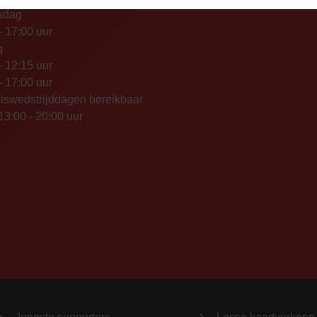
sdag
- 17:00 uur
g
- 12:15 uur
- 17:00 uur
iswedstrijddagen bereikbaar
13:00 - 20:00 uur