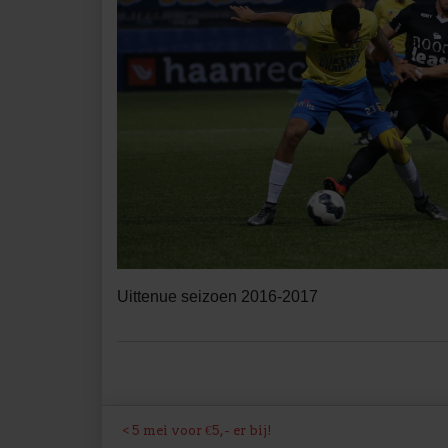
Uittenue seizoen 2016-2017
BERICHT
5 mei voor €5,- er bij!