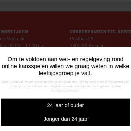
INGSTIJDEN
CORRESPONDENTIE-ADRE
de Meerdijk
Postbus 26
g: 09.00 – 17.00 uur
7800 AA Emmen
g t/m vrijdag:
Om te voldoen aan wet- en regelgeving rond
– 12.15 uur
online kansspelen willen we graag weten in welke
– 17.00 uur
leeftijdsgroep je valt.
uiswedstrijddagen geopend
13.00 uur (i.p.v. 09.00 uur).
Door je keuze te maken bevestig je dat je je bewust bent van de risico's van online kansspelen
en dat je momenteel niet bent uitgesloten van deelname aan kansspelen bij online
kansspelaanbieders.
FONISCHE
IKBAARHEID
24 jaar of ouder
nisch bereikbaar op:
ag
Jonger dan 24 jaar
- 12:15 uur
- 17:00 uur