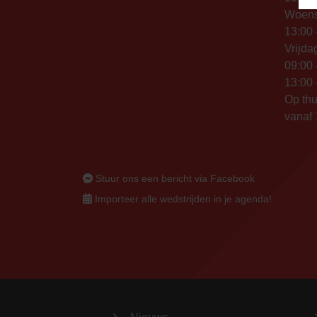
Woen
13:00 
Vrijda
09:00 
13:00 
Op thu
vanaf 
Stuur ons een bericht via Facebook
Importeer alle wedstrijden in je agenda!