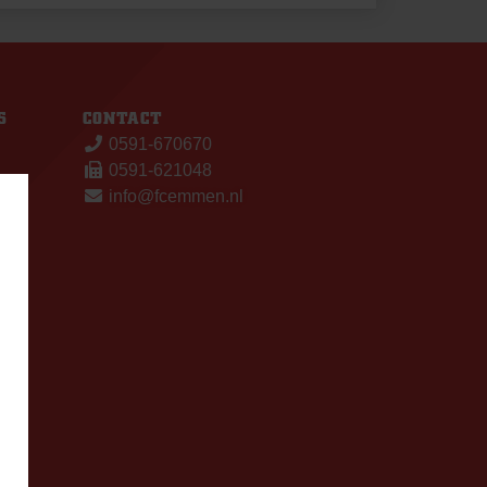
S
CONTACT
0591-670670
0591-621048
info@fcemmen.nl