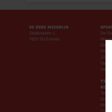
NAVIGATIE
DE OUDE MEERDIJK
OPEN
Stadionplein 1
De Ou
7825 SG Emmen
Maanda
Dinsda
09.00 
13.00 
Op th
vanaf 
TELE
BERE
Telefo
Dinsd
09:00 
13:00 