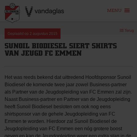
MENU
Skip
Terug
to
Geplaatst op
2 augustus 2015
content
SUNOIL BIODIESEL SIERT SHIRTS
VAN JEUGD FC EMMEN
Het was reeds bekend dat uittredend Hoofdsponsor Sunoil
Biodiesel de komende twee jaar zowel Business-partner
als Partner van de Jeugdopleiding van FC Emmen zal zijn.
Naast Business-partner en Partner van de Jeugdopleiding
heeft Sunoil Biodiesel besloten om ook nog eens
shirtsponsor van de gehele Jeugdopleiding van FC
Emmen te worden. Hierdoor zal Sunoil Biodiesel de
Jeugdopleiding van FC Emmen een nóg grotere boost
geven en kan de Jeugdopleiding weer een extra stap in de