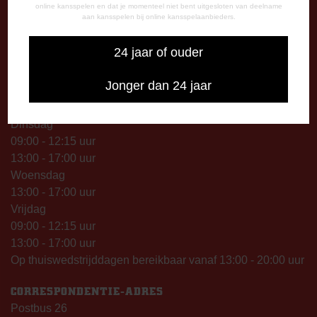
09.00 – 12.15 uur
online kansspelen en dat je momenteel niet bent uitgesloten van deelname
aan kansspelen bij online kansspelaanbieders.
13.00 – 17.00 uur
Op thuiswedstrijddagen geopend vanaf 13.00 uur (i.p.v.
24 jaar of ouder
09.00 uur).
Jonger dan 24 jaar
TELEFONISCHE BEREIKBAARHEID
Telefonisch bereikbaar op:
Dinsdag
09:00 - 12:15 uur
13:00 - 17:00 uur
Woensdag
13:00 - 17:00 uur
Vrijdag
09:00 - 12:15 uur
13:00 - 17:00 uur
Op thuiswedstrijddagen bereikbaar vanaf 13:00 - 20:00 uur
CORRESPONDENTIE-ADRES
Postbus 26