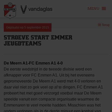
MENU
Skip
Terug
to
Geplaatst op
5 september 2015
content
STROEVE START EMMER
JEUGDTEAMS
De Meern A1-FC Emmen A1 4-0
De eerste wedstrijd in de tweede divisie werd een
afknapper voor FC Emmen A1. Uit bij het eveneens
gepromoveerde De Meern A1 werd met 4-0 verloren en
daar viel niet zo gek veel op af te dingen. FC Emmen A1
probeert het met goed verzorgd voetbal maar De Meern
speelde vanuit een compacte organisatie waarmee de
Emmenaren te veel moeite hadden. Misschien was het
anders verlopen als in de derde minuut een kopbal van