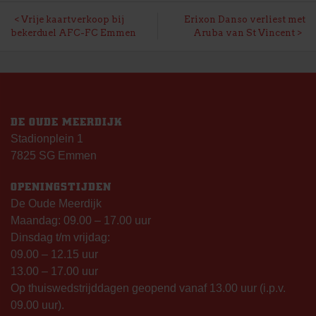
BERICHT
Vrije kaartverkoop bij
Erixon Danso verliest met
bekerduel AFC-FC Emmen
Aruba van St Vincent
NAVIGATIE
DE OUDE MEERDIJK
Stadionplein 1
7825 SG Emmen
OPENINGSTIJDEN
De Oude Meerdijk
Maandag: 09.00 – 17.00 uur
Dinsdag t/m vrijdag:
09.00 – 12.15 uur
13.00 – 17.00 uur
Op thuiswedstrijddagen geopend vanaf 13.00 uur (i.p.v.
09.00 uur).