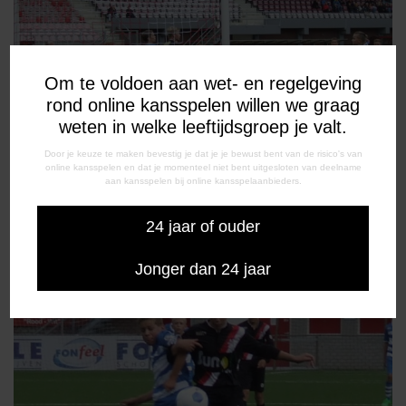
Om te voldoen aan wet- en regelgeving
rond online kansspelen willen we graag
weten in welke leeftijdsgroep je valt.
Door je keuze te maken bevestig je dat je je bewust bent van de risico's van
online kansspelen en dat je momenteel niet bent uitgesloten van deelname
aan kansspelen bij online kansspelaanbieders.
24 jaar of ouder
De vrije trap van Boy Nijgh (niet zichtbaar) is raak: 1-2.
Jonger dan 24 jaar