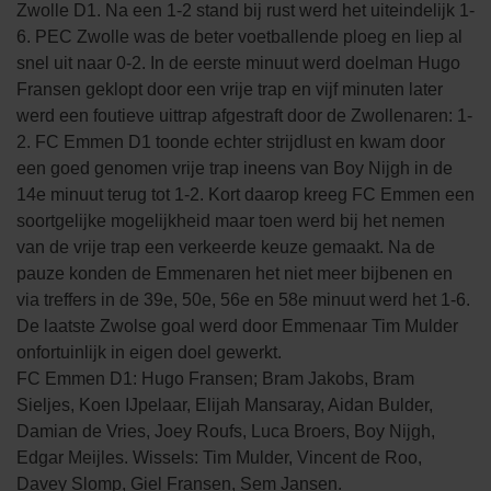
Zwolle D1. Na een 1-2 stand bij rust werd het uiteindelijk 1-
6. PEC Zwolle was de beter voetballende ploeg en liep al
snel uit naar 0-2. In de eerste minuut werd doelman Hugo
Fransen geklopt door een vrije trap en vijf minuten later
werd een foutieve uittrap afgestraft door de Zwollenaren: 1-
2. FC Emmen D1 toonde echter strijdlust en kwam door
een goed genomen vrije trap ineens van Boy Nijgh in de
14e minuut terug tot 1-2. Kort daarop kreeg FC Emmen een
soortgelijke mogelijkheid maar toen werd bij het nemen
van de vrije trap een verkeerde keuze gemaakt. Na de
pauze konden de Emmenaren het niet meer bijbenen en
via treffers in de 39e, 50e, 56e en 58e minuut werd het 1-6.
De laatste Zwolse goal werd door Emmenaar Tim Mulder
onfortuinlijk in eigen doel gewerkt.
FC Emmen D1: Hugo Fransen; Bram Jakobs, Bram
Sieljes, Koen IJpelaar, Elijah Mansaray, Aidan Bulder,
Damian de Vries, Joey Roufs, Luca Broers, Boy Nijgh,
Edgar Meijles. Wissels: Tim Mulder, Vincent de Roo,
Davey Slomp, Giel Fransen, Sem Jansen.