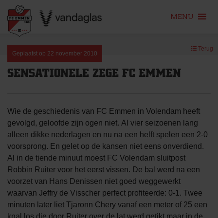
MENU
Skip
Terug
to
Geplaatst op
22 november 2010
content
SENSATIONELE ZEGE FC EMMEN
Wie de geschiedenis van FC Emmen in Volendam heeft
gevolgd, geloofde zijn ogen niet. Al vier seizoenen lang
alleen dikke nederlagen en nu na een helft spelen een 2-0
voorsprong. En gelet op de kansen niet eens onverdiend.
Al in de tiende minuut moest FC Volendam sluitpost
Robbin Ruiter voor het eerst vissen. De bal werd na een
voorzet van Hans Denissen niet goed weggewerkt
waarvan Jeffry de Visscher perfect profiteerde: 0-1. Twee
minuten later liet Tjaronn Chery vanaf een meter of 25 een
knal los die door Ruiter over de lat werd getikt maar in de