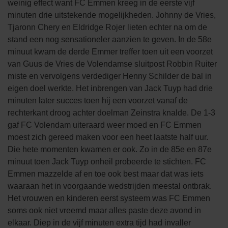
weinig effect want FC Emmen kreeg in de eerste vijf
minuten drie uitstekende mogelijkheden. Johnny de Vries,
Tjaronn Chery en Eldridge Rojer lieten echter na om de
stand een nog sensationeler aanzien te geven. In de 58e
minuut kwam de derde Emmer treffer toen uit een voorzet
van Guus de Vries de Volendamse sluitpost Robbin Ruiter
miste en vervolgens verdediger Henny Schilder de bal in
eigen doel werkte. Het inbrengen van Jack Tuyp had drie
minuten later succes toen hij een voorzet vanaf de
rechterkant droog achter doelman Zeinstra knalde. De 1-3
gaf FC Volendam uiteraard weer moed en FC Emmen
moest zich gereed maken voor een heet laatste half uur.
Die hete momenten kwamen er ook. Zo in de 85e en 87e
minuut toen Jack Tuyp onheil probeerde te stichten. FC
Emmen mazzelde af en toe ook best maar dat was iets
waaraan het in voorgaande wedstrijden meestal ontbrak.
Het vrouwen en kinderen eerst systeem was FC Emmen
soms ook niet vreemd maar alles paste deze avond in
elkaar. Diep in de vijf minuten extra tijd had invaller