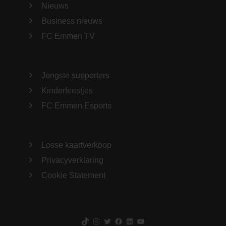
Nieuws
Business nieuws
FC Emmen TV
Jongste supporters
Kinderfeestjes
FC Emmen Esports
Losse kaartverkoop
Privacyverklaring
Cookie Statement
TikTok
Instagram
Twitter
Facebook
LinkedIn
YouTube