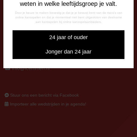
weten in welke leeftijdsgroep je valt.
Op thuiswedstrijddagen bereikbaar vanaf 13:00 - 20:00 uur
Door je keuze te maken bevestig je dat je je bewust bent van de risico's van
CORRESPONDENTIE-ADRES
online kansspelen en dat je momenteel niet bent uitgesloten van deelname
aan kansspelen bij online kansspelaanbieders.
Postbus 26
7800 AA Emmen
24 jaar of ouder
CONTACT
Jonger dan 24 jaar
0591-670670
0591-621048
info@fcemmen.nl
Stuur ons een bericht via Facebook
Importeer alle wedstrijden in je agenda!