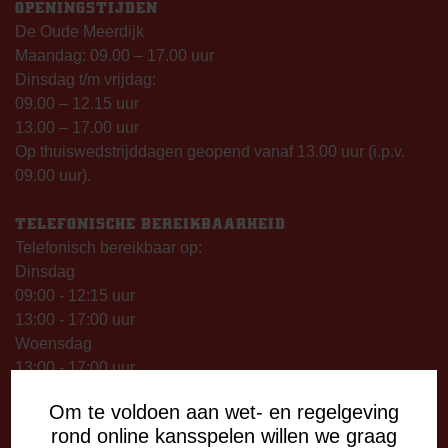
OPENINGSTIJDEN
De Oude Meerdijk
Maandag: 09.00 – 17.00 uur
Dinsdag t/m vrijdag:
09.00 – 12.15 uur
13.00 – 17.00 uur
Op thuiswedstrijddagen geopend vanaf 13.00 uur (i.p.v.
09.00 uur).
TELEFONISCHE BEREIKBAARHEID
Telefonisch bereikbaar op:
Dinsdag
09:00 - 12:15 uur
13:00 - 17:00 uur
Woensdag
13:00 - 17:00 uur
Vrijdag
Om te voldoen aan wet- en regelgeving
09:00 - 12:15 uur
rond online kansspelen willen we graag
13:00 - 17:00 uur