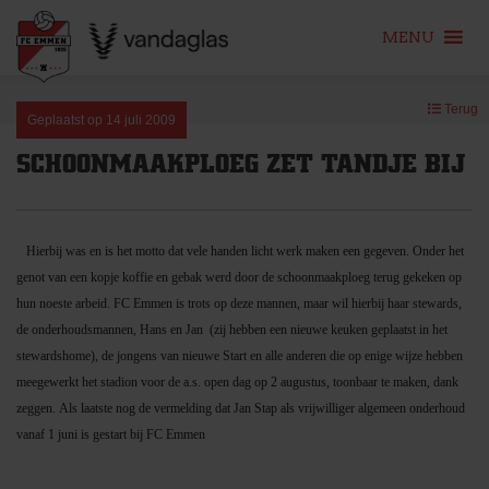
MENU
Skip
Terug
to
Geplaatst op
14 juli 2009
content
SCHOONMAAKPLOEG ZET TANDJE BIJ
Hierbij was en is het motto dat vele handen licht werk maken een gegeven. Onder het
genot van een kopje koffie en gebak werd door de schoonmaakploeg terug gekeken op
hun noeste arbeid. FC Emmen is trots op deze mannen, maar wil hierbij haar stewards,
de onderhoudsmannen, Hans en Jan
(zij hebben een nieuwe keuken geplaatst in het
stewardshome), de jongens van nieuwe Start en alle anderen die op enige wijze hebben
meegewerkt het stadion voor de a.s. open dag op 2 augustus, toonbaar te maken, dank
zeggen.
Als laatste nog de vermelding dat Jan Stap als vrijwilliger algemeen onderhoud
vanaf 1 juni is gestart bij FC Emmen