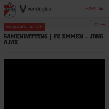
MENU
Skip
Terug
to
Geplaatst op
31 maart 2024
content
SAMENVATTING | FC EMMEN – JONG
AJAX