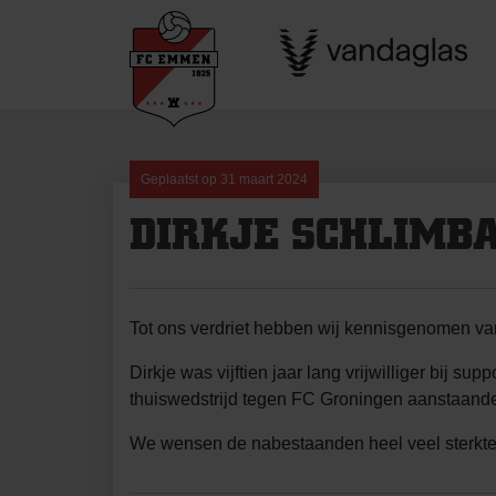
Skip
to
content
Geplaatst op
31 maart 2024
DIRKJE SCHLIMB
Tot ons verdriet hebben wij kennisgenomen van
Dirkje was vijftien jaar lang vrijwilliger bij s
thuiswedstrijd tegen FC Groningen aanstaan
We wensen de nabestaanden heel veel sterkte