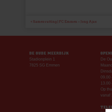
BERICHT
Samenvatting | FC Emmen – Jong Ajax
NAVIGATIE
DE OUDE MEERDIJK
OPEN
Stadionplein 1
De Ou
7825 SG Emmen
Maanda
Dinsda
09.00 
13.00 
Op th
vanaf 
TELE