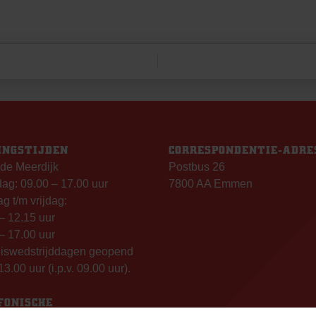
INGSTIJDEN
CORRESPONDENTIE-ADRE
de Meerdijk
Postbus 26
g: 09.00 – 17.00 uur
7800 AA Emmen
g t/m vrijdag:
– 12.15 uur
– 17.00 uur
uiswedstrijddagen geopend
13.00 uur (i.p.v. 09.00 uur).
FONISCHE