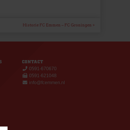
Historie FC Emmen – FC Groningen
S
CONTACT
0591-670670
0591-621048
info@fcemmen.nl