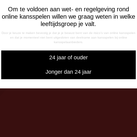
IKBAARHEID
Om te voldoen aan wet- en regelgeving rond
nisch bereikbaar op:
online kansspelen willen we graag weten in welke
ag
leeftijdsgroep je valt.
- 12:15 uur
- 17:00 uur
Door je keuze te maken bevestig je dat je je bewust bent van de risico's van online kansspelen
sdag
en dat je momenteel niet bent uitgesloten van deelname aan kansspelen bij online
kansspelaanbieders.
- 17:00 uur
g
24 jaar of ouder
- 12:15 uur
- 17:00 uur
Jonger dan 24 jaar
iswedstrijddagen bereikbaar
13:00 - 20:00 uur