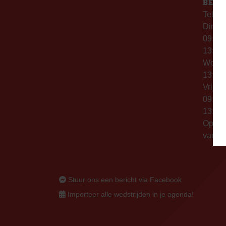
BERE
Telefo
Dinsd
09:00 
13:00 
Woen
13:00 
Vrijda
09:00 
13:00 
Op thu
vanaf 
Stuur ons een bericht via Facebook
Importeer alle wedstrijden in je agenda!