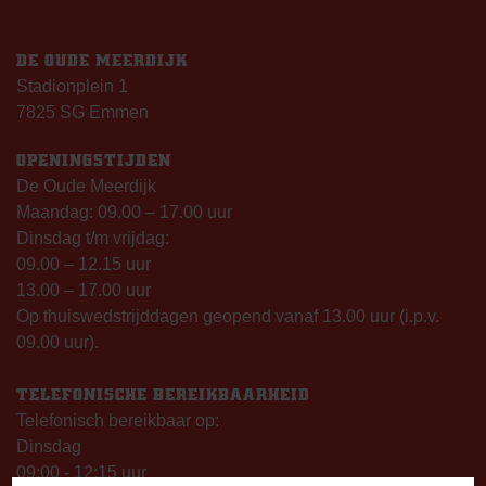
DE OUDE MEERDIJK
Stadionplein 1
7825 SG Emmen
OPENINGSTIJDEN
De Oude Meerdijk
Maandag: 09.00 – 17.00 uur
Dinsdag t/m vrijdag:
09.00 – 12.15 uur
13.00 – 17.00 uur
Op thuiswedstrijddagen geopend vanaf 13.00 uur (i.p.v.
09.00 uur).
TELEFONISCHE BEREIKBAARHEID
Telefonisch bereikbaar op:
Dinsdag
09:00 - 12:15 uur