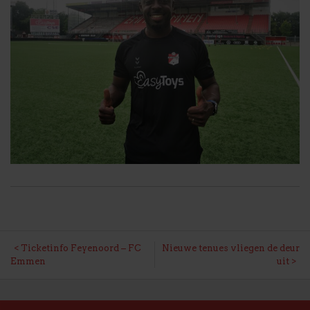
BERICHT
Ticketinfo Feyenoord – FC
Nieuwe tenues vliegen de deur
Emmen
uit
NAVIGATIE