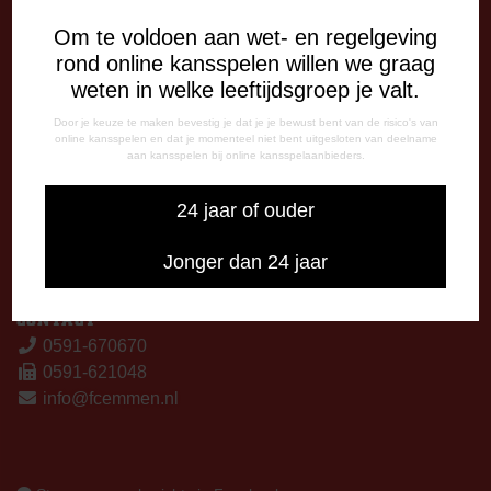
13:00 - 17:00 uur
Om te voldoen aan wet- en regelgeving
Woensdag
rond online kansspelen willen we graag
13:00 - 17:00 uur
weten in welke leeftijdsgroep je valt.
Vrijdag
09:00 - 12:15 uur
Door je keuze te maken bevestig je dat je je bewust bent van de risico's van
online kansspelen en dat je momenteel niet bent uitgesloten van deelname
13:00 - 17:00 uur
aan kansspelen bij online kansspelaanbieders.
Op thuiswedstrijddagen bereikbaar vanaf 13:00 - 20:00 uur
24 jaar of ouder
CORRESPONDENTIE-ADRES
Postbus 26
Jonger dan 24 jaar
7800 AA Emmen
CONTACT
0591-670670
0591-621048
info@fcemmen.nl