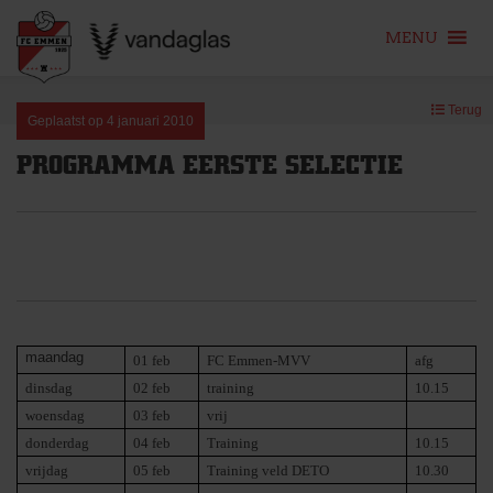
MENU
Skip
Terug
to
Geplaatst op
4 januari 2010
content
PROGRAMMA EERSTE SELECTIE
maandag
01 feb
FC Emmen-MVV
afg
dinsdag
02 feb
training
10.15
woensdag
03 feb
vrij
donderdag
04 feb
Training
10.15
vrijdag
05 feb
Training veld DETO
10.30