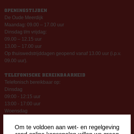
OPENINGSTIJDEN
De Oude Meerdijk
Maandag: 09.00 – 17.00 uur
Dinsdag t/m vrijdag:
09.00 – 12.15 uur
13.00 – 17.00 uur
Op thuiswedstrijddagen geopend vanaf 13.00 uur (i.p.v.
09.00 uur).
TELEFONISCHE BEREIKBAARHEID
Telefonisch bereikbaar op:
Dinsdag
09:00 - 12:15 uur
13:00 - 17:00 uur
Woensdag
13:00 - 17:00 uur
Vrijdag
Om te voldoen aan wet- en regelgeving
09:00 - 12:15 uur