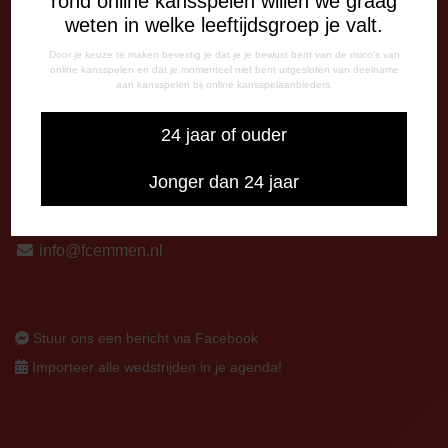
rond online kansspelen willen we graag
13:00 - 17:00 uur
weten in welke leeftijdsgroep je valt.
Op thuiswedstrijddagen bereikbaar vanaf 13:00 - 20:00 uur
Door je keuze te maken bevestig je dat je je bewust bent van de risico's van
online kansspelen en dat je momenteel niet bent uitgesloten van deelname
CORRESPONDENTIE-ADRES
aan kansspelen bij online kansspelaanbieders.
Postbus 26
24 jaar of ouder
7800 AA Emmen
CONTACT
Jonger dan 24 jaar
0591-670670
0591-621048
info@fcemmen.nl
Stuur ons een bericht via Facebook
Importeer alle wedstrijden in je agenda!