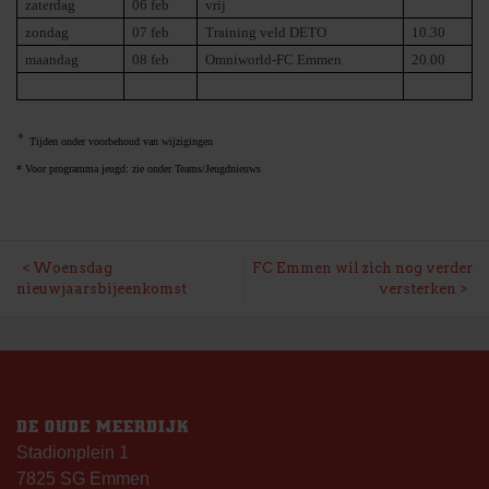
zaterdag
06 feb
vrij
zondag
07 feb
Training veld DETO
10.30
maandag
08 feb
Omniworld-FC Emmen
20.00
*
Tijden onder voorbehoud van wijzigingen
* Voor programma jeugd: zie onder Teams/Jeugdnieuws
BERICHT
Woensdag
FC Emmen wil zich nog verder
nieuwjaarsbijeenkomst
versterken
NAVIGATIE
DE OUDE MEERDIJK
Stadionplein 1
7825 SG Emmen