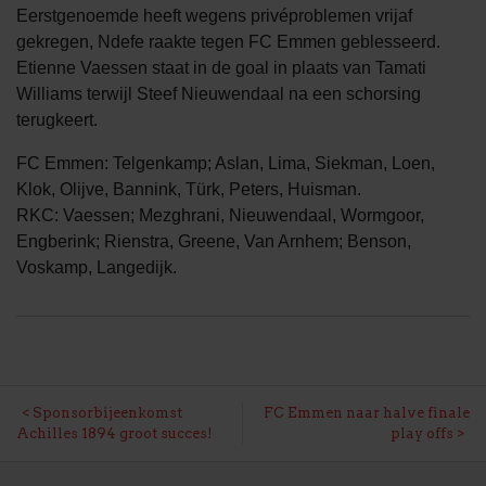
Eerstgenoemde heeft wegens privéproblemen vrijaf
gekregen, Ndefe raakte tegen FC Emmen geblesseerd.
Etienne Vaessen staat in de goal in plaats van Tamati
Williams terwijl Steef Nieuwendaal na een schorsing
terugkeert.
FC Emmen: Telgenkamp; Aslan, Lima, Siekman, Loen,
Klok, Olijve, Bannink, Türk, Peters, Huisman.
RKC: Vaessen; Mezghrani, Nieuwendaal, Wormgoor,
Engberink; Rienstra, Greene, Van Arnhem; Benson,
Voskamp, Langedijk.
BERICHT
Sponsorbijeenkomst
FC Emmen naar halve finale
Achilles 1894 groot succes!
play offs
NAVIGATIE