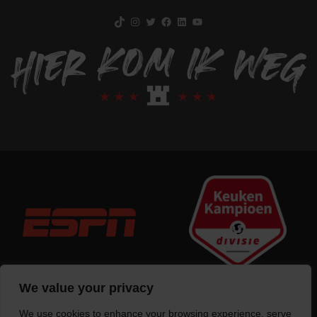
TikTok
Instagram
Twitter
Facebook
LinkedIn
YouTube
We value your privacy
We use cookies to enhance your browsing experience, serve