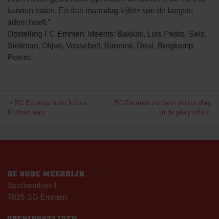
kunnen halen. En dan maandag kijken wie de langste
adem heeft.”
Opstelling FC Emmen: Meerits: Bakkati, Luis Pedro, Seip,
Siekman, Olijve, Vossebelt, Bannink, Deul, Bergkamp,
Peters.
BERICHT
FC Emmen trekt Johan
FC Emmen verliest eerste slag
Kulhan aan
in de play offs
NAVIGATIE
DE OUDE MEERDIJK
Stadionplein 1
7825 SG Emmen
OPENINGSTIJDEN