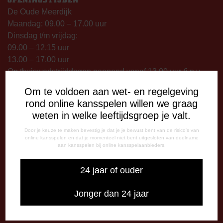
De Oude Meerdijk
Maandag: 09.00 – 17.00 uur
Dinsdag t/m vrijdag:
09.00 – 12.15 uur
13.00 – 17.00 uur
Op thuiswedstrijddagen geopend vanaf 13.00 uur (i.p.v.
09.00 uur).
Om te voldoen aan wet- en regelgeving
rond online kansspelen willen we graag
TELEFONISCHE BEREIKBAARHEID
weten in welke leeftijdsgroep je valt.
Telefonisch bereikbaar op:
Dinsdag
Door je keuze te maken bevestig je dat je je bewust bent van de risico's van
online kansspelen en dat je momenteel niet bent uitgesloten van deelname
09:00 - 12:15 uur
aan kansspelen bij online kansspelaanbieders.
13:00 - 17:00 uur
Woensdag
24 jaar of ouder
13:00 - 17:00 uur
Vrijdag
Jonger dan 24 jaar
09:00 - 12:15 uur
13:00 - 17:00 uur