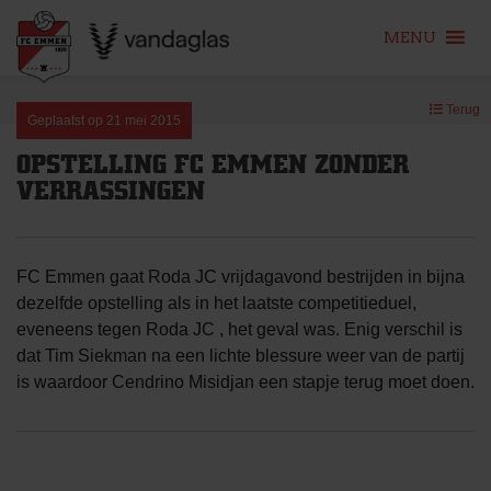
MENU
Skip
Terug
to
Geplaatst op
21 mei 2015
content
OPSTELLING FC EMMEN ZONDER
VERRASSINGEN
FC Emmen gaat Roda JC vrijdagavond bestrijden in bijna
dezelfde opstelling als in het laatste competitieduel,
eveneens tegen Roda JC , het geval was. Enig verschil is
dat Tim Siekman na een lichte blessure weer van de partij
is waardoor Cendrino Misidjan een stapje terug moet doen.