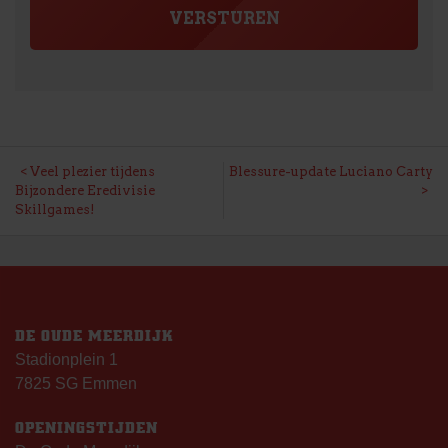
BERICHT
Veel plezier tijdens
Blessure-update Luciano Carty
Bijzondere Eredivisie
NAVIGATIE
Skillgames!
DE OUDE MEERDIJK
Stadionplein 1
7825 SG Emmen
OPENINGSTIJDEN