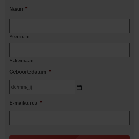
Naam
*
Voornaam
Achternaam
Geboortedatum
*
DD
E-mailadres
*
slash
MM
slash
JJJJ