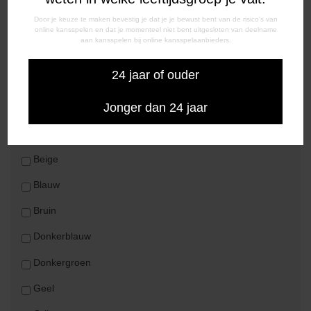
Roze
Door je keuze te maken bevestig je dat je je bewust bent van de risico's van
online kansspelen en dat je momenteel niet bent uitgesloten van deelname
Wit
aan kansspelen bij online kansspelaanbieders.
Zwart
24 jaar of ouder
Jonger dan 24 jaar
Welke kleur moeten de kousen van het uittenue
zijn?
*
Beige
Blauw
Bruin
Donkerblauw
Donkergroen
Geel