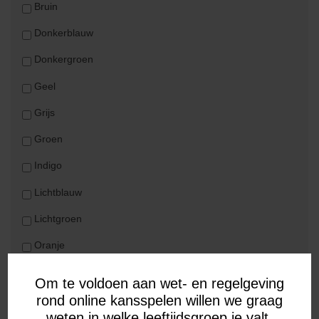
Bruin
Donkerblauw
Donkergroen
Geel
Grijs
Groen
Indigo
Lichtblauw
Lichtgroen
Oranje
Paars
Om te voldoen aan wet- en regelgeving
rond online kansspelen willen we graag
Rood
weten in welke leeftijdsgroep je valt.