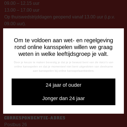
09.00 – 12.15 uur
13.00 – 17.00 uur
Op thuiswedstrijddagen geopend vanaf 13.00 uur (i.p.v.
09.00 uur).
TELEFONISCHE BEREIKBAARHEID
Om te voldoen aan wet- en regelgeving
Telefonisch bereikbaar op:
rond online kansspelen willen we graag
Dinsdag
weten in welke leeftijdsgroep je valt.
09:00 - 12:15 uur
Door je keuze te maken bevestig je dat je je bewust bent van de risico's van
13:00 - 17:00 uur
online kansspelen en dat je momenteel niet bent uitgesloten van deelname
Woensdag
aan kansspelen bij online kansspelaanbieders.
13:00 - 17:00 uur
24 jaar of ouder
Vrijdag
09:00 - 12:15 uur
Jonger dan 24 jaar
13:00 - 17:00 uur
Op thuiswedstrijddagen bereikbaar vanaf 13:00 - 20:00 uur
CORRESPONDENTIE-ADRES
Postbus 26