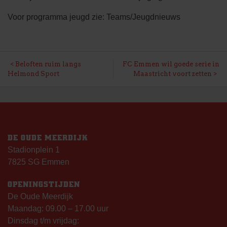
Voor programma jeugd zie: Teams/Jeugdnieuws
BERICHT
Beloften ruim langs
FC Emmen wil goede serie in
Helmond Sport
Maastricht voort zetten
NAVIGATIE
DE OUDE MEERDIJK
Stadionplein 1
7825 SG Emmen
OPENINGSTIJDEN
De Oude Meerdijk
Maandag: 09.00 – 17.00 uur
Dinsdag t/m vrijdag: