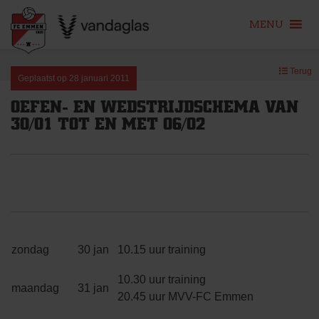
MENU
Skip
Terug
to
Geplaatst op
28 januari 2011
content
OEFEN- EN WEDSTRIJDSCHEMA VAN
30/01 TOT EN MET 06/02
zondag
30 jan
10.15 uur training
10.30 uur training
maandag
31 jan
20.45 uur MVV-FC Emmen