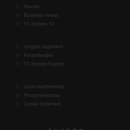
Nieuws
Business nieuws
FC Emmen TV
Jongste supporters
Kinderfeestjes
FC Emmen Esports
Losse kaartverkoop
Privacyverklaring
Cookie Statement
TikTok
Instagram
Twitter
Facebook
LinkedIn
YouTube