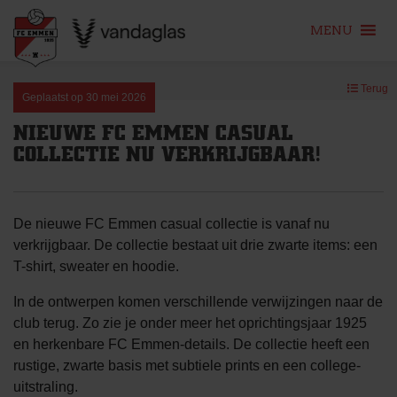
MENU
Skip
Terug
to
Geplaatst op
30 mei 2026
content
NIEUWE FC EMMEN CASUAL
COLLECTIE NU VERKRIJGBAAR!
De nieuwe FC Emmen casual collectie is vanaf nu
verkrijgbaar. De collectie bestaat uit drie zwarte items: een
T-shirt, sweater en hoodie.
In de ontwerpen komen verschillende verwijzingen naar de
club terug. Zo zie je onder meer het oprichtingsjaar 1925
en herkenbare FC Emmen-details. De collectie heeft een
rustige, zwarte basis met subtiele prints en een college-
uitstraling.