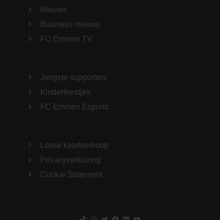
Nieuws
Business nieuws
FC Emmen TV
Jongste supporters
Kinderfeestjes
FC Emmen Esports
Losse kaartverkoop
Privacyverklaring
Cookie Statement
TikTok
Instagram
Twitter
Facebook
LinkedIn
YouTube