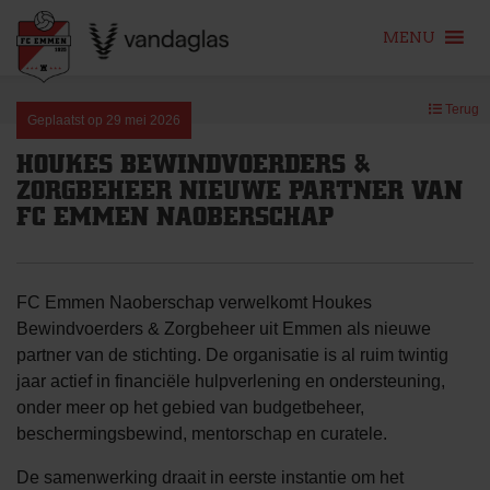
MENU
Skip
Terug
to
Geplaatst op
29 mei 2026
content
HOUKES BEWINDVOERDERS &
ZORGBEHEER NIEUWE PARTNER VAN
FC EMMEN NAOBERSCHAP
FC Emmen Naoberschap verwelkomt Houkes
Bewindvoerders & Zorgbeheer uit Emmen als nieuwe
partner van de stichting. De organisatie is al ruim twintig
jaar actief in financiële hulpverlening en ondersteuning,
onder meer op het gebied van budgetbeheer,
beschermingsbewind, mentorschap en curatele.
De samenwerking draait in eerste instantie om het