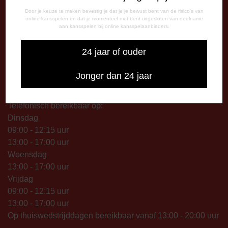
Maandag: 09.00 – 17.00 uur
Door je keuze te maken bevestig je dat je je bewust bent van de risico's van
online kansspelen en dat je momenteel niet bent uitgesloten van deelname
Dinsdag t/m vrijdag:
aan kansspelen bij online kansspelaanbieders.
09.00 – 12.15 uur
13.00 – 17.00 uur
24 jaar of ouder
Op thuiswedstrijddagen geopend vanaf 13.00 uur (i.p.v.
09.00 uur).
Jonger dan 24 jaar
TELEFONISCHE BEREIKBAARHEID
Telefonisch bereikbaar op:
Dinsdag
09:00 - 12:15 uur
13:00 - 17:00 uur
Woensdag
13:00 - 17:00 uur
Vrijdag
09:00 - 12:15 uur
13:00 - 17:00 uur
Op thuiswedstrijddagen bereikbaar vanaf 13:00 - 20:00 uur