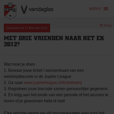
MENU
Skip
Terug
to
Geplaatst op
17 februari 2012
content
MET DRIE VRIENDEN NAAR HET EK
2012?
Wat moet je doen
1. Bewaar jouw ticket / seizoenkaart van een
wedstrijdbezoek in de Jupiler League
2. Ga naar
www.jupilerleague.nl/ticketloterij
3. Registreer jouw barcode samen persoonlijke gegevens
4. En krijg aan het einde van een periode of het seizoen te
horen of je gewonnen hebt of niet!
Elke periode geven we vijf seizoenkaarten weg voor het