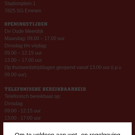
Stadionplein 1
7825 SG Emmen
OPENINGSTIJDEN
De Oude Meerdijk
Maandag: 09.00 – 17.00 uur
Dinsdag t/m vrijdag:
09.00 – 12.15 uur
13.00 – 17.00 uur
Op thuiswedstrijddagen geopend vanaf 13.00 uur (i.p.v.
09.00 uur).
TELEFONISCHE BEREIKBAARHEID
Telefonisch bereikbaar op:
Dinsdag
09:00 - 12:15 uur
13:00 - 17:00 uur
Woensdag
13:00 - 17:00 uur
Om te voldoen aan wet- en regelgeving