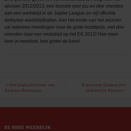
seizoen 2012/2013, een bezoek voor jou en drie vrienden
aan een wedstrijd in de Jupiler League en vijf officiële
derbystar wedstrijdballen. Aan het einde van het seizoen
zal iedereen meedingen naar de grote hoofdprijs, met drie
vrienden naar een wedstrijd op het EK 2012! Hoe meer
keer je meedoet, hoe groter de kans!
BERICHT
Het tragische leven van
B-junioren Emmen fors
Andreas Biermann
onderuit in Almere
NAVIGATIE
DE OUDE MEERDIJK