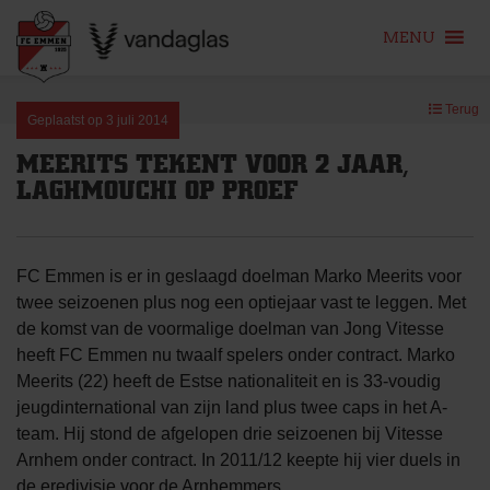
MENU
Skip
Terug
to
Geplaatst op
3 juli 2014
content
MEERITS TEKENT VOOR 2 JAAR,
LAGHMOUCHI OP PROEF
FC Emmen is er in geslaagd doelman Marko Meerits voor
twee seizoenen plus nog een optiejaar vast te leggen. Met
de komst van de voormalige doelman van Jong Vitesse
heeft FC Emmen nu twaalf spelers onder contract. Marko
Meerits (22) heeft de Estse nationaliteit en is 33-voudig
jeugdinternational van zijn land plus twee caps in het A-
team. Hij stond de afgelopen drie seizoenen bij Vitesse
Arnhem onder contract. In 2011/12 keepte hij vier duels in
de eredivisie voor de Arnhemmers.