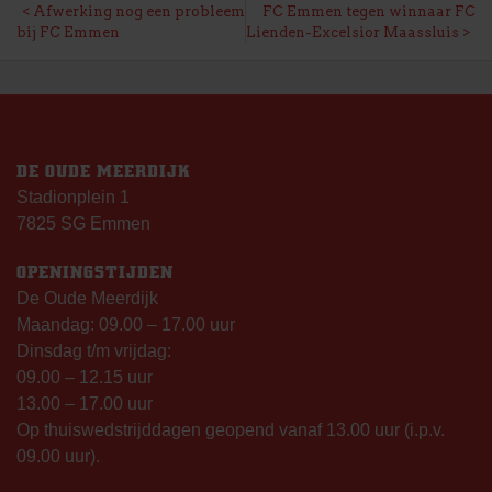
BERICHT
Afwerking nog een probleem
FC Emmen tegen winnaar FC
bij FC Emmen
Lienden-Excelsior Maassluis
NAVIGATIE
DE OUDE MEERDIJK
Stadionplein 1
7825 SG Emmen
OPENINGSTIJDEN
De Oude Meerdijk
Maandag: 09.00 – 17.00 uur
Dinsdag t/m vrijdag:
09.00 – 12.15 uur
13.00 – 17.00 uur
Op thuiswedstrijddagen geopend vanaf 13.00 uur (i.p.v.
09.00 uur).