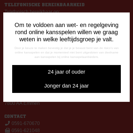
TELEFONISCHE BEREIKBAARHEID
Telefonisch bereikbaar op:
Dinsdag
Om te voldoen aan wet- en regelgeving
09:00 - 12:15 uur
rond online kansspelen willen we graag
13:00 - 17:00 uur
weten in welke leeftijdsgroep je valt.
Woensdag
13:00 - 17:00 uur
Door je keuze te maken bevestig je dat je je bewust bent van de risico's van
online kansspelen en dat je momenteel niet bent uitgesloten van deelname
Vrijdag
aan kansspelen bij online kansspelaanbieders.
09:00 - 12:15 uur
13:00 - 17:00 uur
24 jaar of ouder
Op thuiswedstrijddagen bereikbaar vanaf 13:00 - 20:00 uur
Jonger dan 24 jaar
CORRESPONDENTIE-ADRES
Postbus 26
7800 AA Emmen
CONTACT
0591-670670
0591-621048