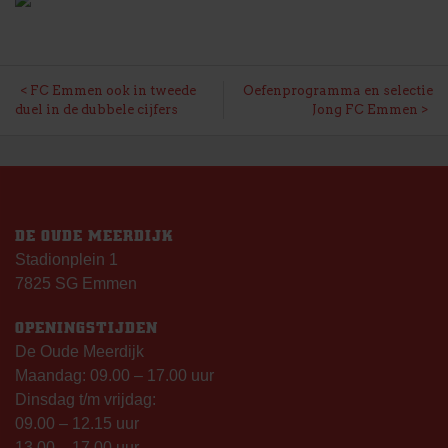
BERICHT
FC Emmen ook in tweede
Oefenprogramma en selectie
duel in de dubbele cijfers
Jong FC Emmen
NAVIGATIE
DE OUDE MEERDIJK
Stadionplein 1
7825 SG Emmen
OPENINGSTIJDEN
De Oude Meerdijk
Maandag: 09.00 – 17.00 uur
Dinsdag t/m vrijdag:
09.00 – 12.15 uur
13.00 – 17.00 uur