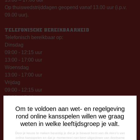
Op thuiswedstrijddagen geopend vanaf 13.00 uur (i.p.v.
09.00 uur).
TELEFONISCHE BEREIKBAARHEID
Telefonisch bereikbaar op:
Dinsdag
09:00 - 12:15 uur
13:00 - 17:00 uur
Woensdag
13:00 - 17:00 uur
Vrijdag
09:00 - 12:15 uur
13:00 - 17:00 uur
Op thuiswedstrijddagen bereikbaar vanaf 13:00 - 20:00 uur
Om te voldoen aan wet- en regelgeving
rond online kansspelen willen we graag
CORRESPONDENTIE-ADRES
weten in welke leeftijdsgroep je valt.
Postbus 26
7800 AA Emmen
Door je keuze te maken bevestig je dat je je bewust bent van de risico's van
online kansspelen en dat je momenteel niet bent uitgesloten van deelname