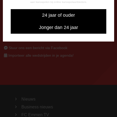
aan kansspelen bij online kansspelaanbieders.
CONTACT
0591-670670
24 jaar of ouder
0591-621048
info@fcemmen.nl
Jonger dan 24 jaar
Stuur ons een bericht via Facebook
Importeer alle wedstrijden in je agenda!
Nieuws
Business nieuws
FC Emmen TV