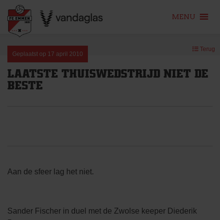
MENU
Skip
Terug
to
Geplaatst op
17 april 2010
content
LAATSTE THUISWEDSTRIJD NIET DE
BESTE
Aan de sfeer lag het niet.
Sander Fischer in duel met de Zwolse keeper Diederik