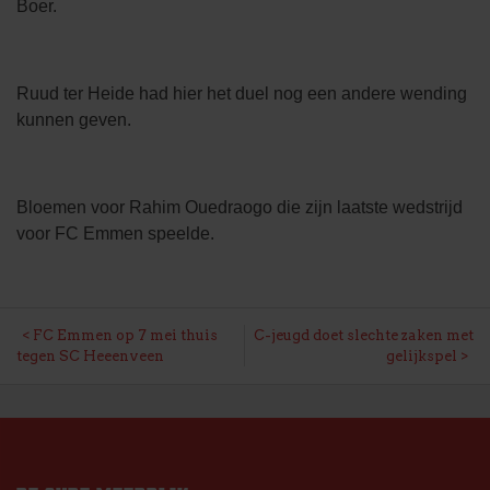
Boer.
Ruud ter Heide had hier het duel nog een andere wending
kunnen geven.
Bloemen voor Rahim Ouedraogo die zijn laatste wedstrijd
voor FC Emmen speelde.
BERICHT
FC Emmen op 7 mei thuis
C-jeugd doet slechte zaken met
tegen SC Heeenveen
gelijkspel
NAVIGATIE