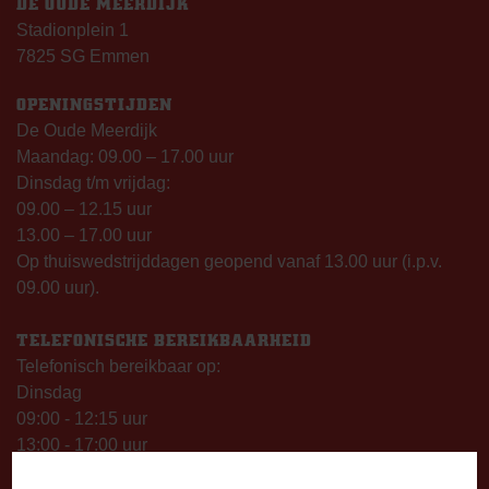
DE OUDE MEERDIJK
Stadionplein 1
7825 SG Emmen
OPENINGSTIJDEN
De Oude Meerdijk
Maandag: 09.00 – 17.00 uur
Dinsdag t/m vrijdag:
09.00 – 12.15 uur
13.00 – 17.00 uur
Op thuiswedstrijddagen geopend vanaf 13.00 uur (i.p.v.
09.00 uur).
TELEFONISCHE BEREIKBAARHEID
Telefonisch bereikbaar op:
Dinsdag
09:00 - 12:15 uur
13:00 - 17:00 uur
Woensdag