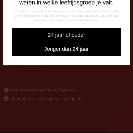
weten in welke leeftijdsgroep je valt.
Op thuiswedstrijddagen bereikbaar vanaf 13:00 - 20:00 uur
Door je keuze te maken bevestig je dat je je bewust bent van de risico's van
CORRESPONDENTIE-ADRES
online kansspelen en dat je momenteel niet bent uitgesloten van deelname
aan kansspelen bij online kansspelaanbieders.
Postbus 26
7800 AA Emmen
24 jaar of ouder
CONTACT
Jonger dan 24 jaar
0591-670670
0591-621048
info@fcemmen.nl
Stuur ons een bericht via Facebook
Importeer alle wedstrijden in je agenda!