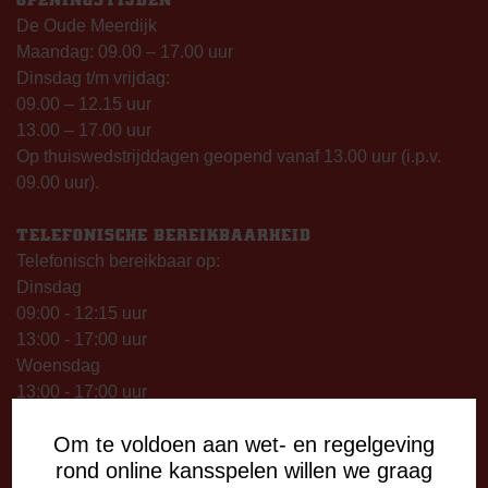
De Oude Meerdijk
Maandag: 09.00 – 17.00 uur
Dinsdag t/m vrijdag:
09.00 – 12.15 uur
13.00 – 17.00 uur
Op thuiswedstrijddagen geopend vanaf 13.00 uur (i.p.v.
09.00 uur).
TELEFONISCHE BEREIKBAARHEID
Telefonisch bereikbaar op:
Dinsdag
09:00 - 12:15 uur
13:00 - 17:00 uur
Woensdag
13:00 - 17:00 uur
Vrijdag
Om te voldoen aan wet- en regelgeving
09:00 - 12:15 uur
rond online kansspelen willen we graag
13:00 - 17:00 uur