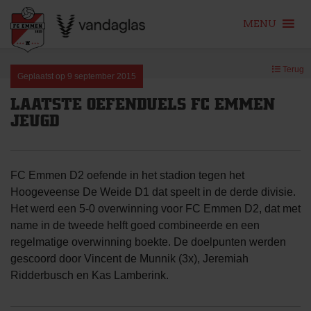
MENU
Skip
Terug
to
Geplaatst op
9 september 2015
content
LAATSTE OEFENDUELS FC EMMEN
JEUGD
FC Emmen D2 oefende in het stadion tegen het
Hoogeveense De Weide D1 dat speelt in de derde divisie.
Het werd een 5-0 overwinning voor FC Emmen D2, dat met
name in de tweede helft goed combineerde en een
regelmatige overwinning boekte. De doelpunten werden
gescoord door Vincent de Munnik (3x), Jeremiah
Ridderbusch en Kas Lamberink.