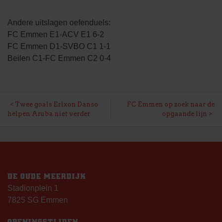
Andere uitslagen oefenduels:
FC Emmen E1-ACV E1 6-2
FC Emmen D1-SVBO C1 1-1
Beilen C1-FC Emmen C2 0-4
BERICHT
Twee goals Erixon Danso
FC Emmen op zoek naar de
helpen Aruba niet verder
opgaande lijn
NAVIGATIE
DE OUDE MEERDIJK
Stadionplein 1
7825 SG Emmen
OPENINGSTIJDEN