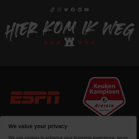
TikTok
Instagram
Twitter
Facebook
LinkedIn
YouTube
We value your privacy
We use cookies to enhance your browsing experience, serve