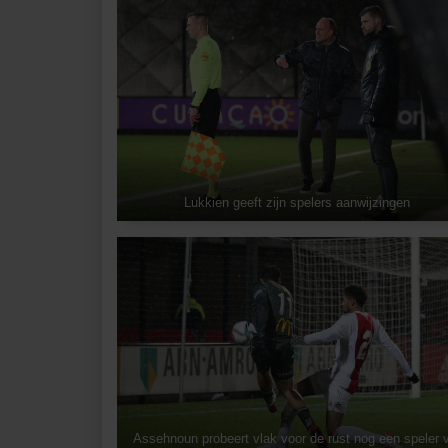
Lukkien geeft zijn spelers aanwijzingen
Assehnoun probeert vlak voor de rust nog een speler v