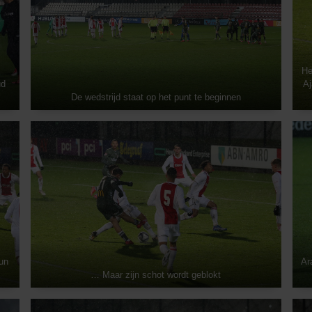
He
ud
Aj
De wedstrijd staat op het punt te beginnen
un
Ar
… Maar zijn schot wordt geblokt