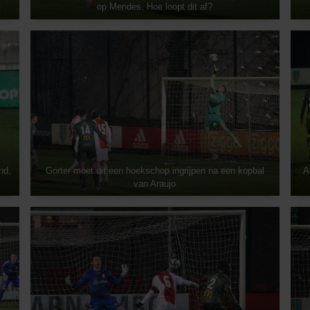
op Mendes. Hoe loopt dit af?
nd,
Gorter moet uit een hoekschop ingrijpen na een kopbal
A
van Araujo