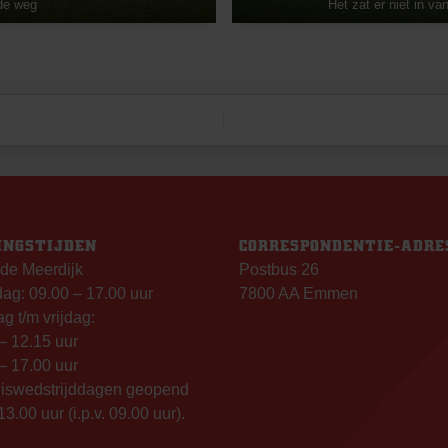
 de weg
Het zat er niet in v
INGSTIJDEN
CORRESPONDENTIE-ADRE
de Meerdijk
Postbus 26
g: 09.00 – 17.00 uur
7800 AA Emmen
g t/m vrijdag:
– 12.15 uur
– 17.00 uur
uiswedstrijddagen geopend
13.00 uur (i.p.v. 09.00 uur).