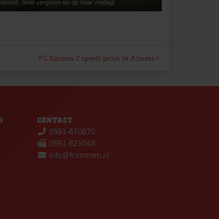
anavond. Snel vergeten en op naar vrijdag!
FC Emmen 2 speelt gelijk in Almere
S
CONTACT
0591-670670
0591-621048
info@fcemmen.nl