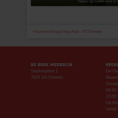
helaas ligt Gorter weer in
BERICHT
Samenvatting | Jong Ajax – FC Emmen
NAVIGATIE
DE OUDE MEERDIJK
OPEN
Stadionplein 1
De Ou
7825 SG Emmen
Maanda
Dinsda
09.00 
13.00 
Op th
vanaf 