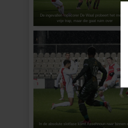
De ingevallen topscorer De Waal probeert het met ee
vrije trap, maar die gaat ruim over
In de absolute slotfase komt Assehnoun naar binnen en