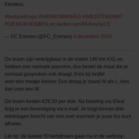
Kersttrui.
#bedanktHugo
#HIERKOMIKWEG
#WIEDÖTMIJWAT
#DIEMUKHEBBEN
pic.twitter.com/4K4lwv1eCE
— FC Emmen (@FC_Emmen)
4 december 2018
De truien zijn verkrijgbaar in de maten 140 t/m XXL en
hebben een normale pasvorm, dus bestel de maat die je
normaal gesproken ook draagt. Kies bij twijfel
voor een maatje kleiner. Dus draag je zowel M als L, kies
dan voor een M.
De truien kosten €29,50 per stuk. Na betaling via iDeal
krijg je een bevestiging via e-mail. Je krijgt binnen drie
werkdagen bericht van ons over wanneer je jouw trui kunt
afhalen.
Let op: de laatste 50 kersttruien gaan nu in de verkoop.