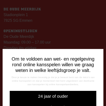
DE OUDE MEERDIJK
Stadionplein 1
7825 SG Emmen
OPENINGSTIJDEN
De Oude Meerdijk
Maandag: 09.00 – 17.00 uur
Dinsdag t/m vrijdag:
09.00 – 12.15 uur
Om te voldoen aan wet- en regelgeving
13.00 – 17.00 uur
rond online kansspelen willen we graag
Op thuiswedstrijddagen geopend vanaf 13.00 uur (i.p.v.
weten in welke leeftijdsgroep je valt.
09.00 uur).
Door je keuze te maken bevestig je dat je je bewust bent van de risico's van
online kansspelen en dat je momenteel niet bent uitgesloten van deelname
TELEFONISCHE BEREIKBAARHEID
aan kansspelen bij online kansspelaanbieders.
Telefonisch bereikbaar op:
Dinsdag
24 jaar of ouder
09:00 - 12:15 uur
13:00 - 17:00 uur