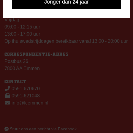
Jonger dan 24 jaar
Woensdag
13:00 - 17:00 uur
Vrijdag
09:00 - 12:15 uur
13:00 - 17:00 uur
Op thuiswedstrijddagen bereikbaar vanaf 13:00 - 20:00 uur
CORRESPONDENTIE-ADRES
Postbus 26
7800 AA Emmen
CONTACT
0591-670670
0591-621048
info@fcemmen.nl
Stuur ons een bericht via Facebook