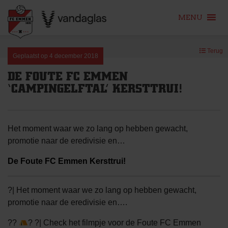
MENU
Skip
Terug
to
Geplaatst op
4 december 2018
content
DE FOUTE FC EMMEN
‘CAMPINGELFTAL’ KERSTTRUI!
Het moment waar we zo lang op hebben gewacht,
promotie naar de eredivisie en…
De Foute FC Emmen Kersttrui!
?| Het moment waar we zo lang op hebben gewacht,
promotie naar de eredivisie en….
??
? ?| Check het filmpje voor de Foute FC Emmen