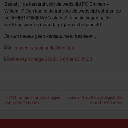
Bestel jij de kersttrui vóór de wedstrijd FC Emmen –
Willem II? Dan kun je de trui voor de wedstrijd ophalen op
het #HIERKOMIKWEG-plein. Alle bestellingen na de
wedstrijd worden maandag 7 januari behandeld.
Je kunt helaas geen kersttrui meer bestellen…
BERICHT
FC Emmen 2 onderuit tegen
5 december: Receptie gesloten
koploper Heracles
vanaf 16:00 uur
NAVIGATIE