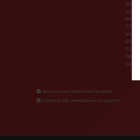
09:00 
13:00 
Woen
13:00 
Vrijda
09:00 
13:00 
Op thu
vanaf 
Stuur ons een bericht via Facebook
Importeer alle wedstrijden in je agenda!