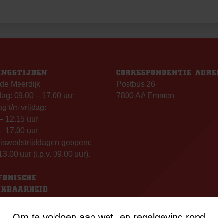
INGSTIJDEN
CORRESPONDENTIE-ADRE
de Meerdijk
Postbus 26
g: 09.00 – 17.00 uur
7800 AA Emmen
g t/m vrijdag:
– 12.15 uur
– 17.00 uur
uiswedstrijddagen geopend
13.00 uur (i.p.v. 09.00 uur).
FONISCHE
IKBAARHEID
nisch bereikbaar op:
ag
Om te voldoen aan wet- en regelgeving rond