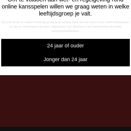
- 12:15 uur
online kansspelen willen we graag weten in welke
- 17:00 uur
leeftijdsgroep je valt.
sdag
Door je keuze te maken bevestig je dat je je bewust bent van de risico's van online kansspelen
- 17:00 uur
en dat je momenteel niet bent uitgesloten van deelname aan kansspelen bij online
kansspelaanbieders.
g
- 12:15 uur
24 jaar of ouder
- 17:00 uur
iswedstrijddagen bereikbaar
Jonger dan 24 jaar
13:00 - 20:00 uur