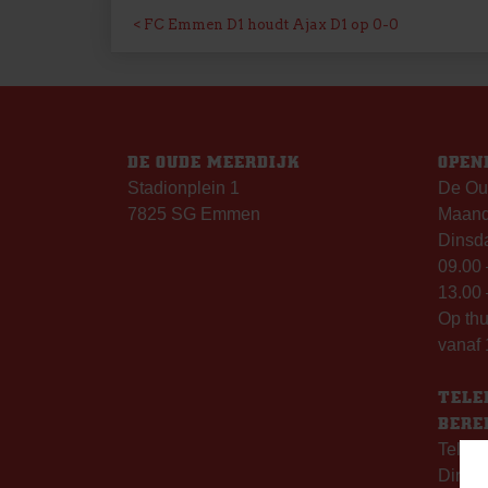
BERICHT
FC Emmen D1 houdt Ajax D1 op 0-0
NAVIGATIE
DE OUDE MEERDIJK
OPEN
Stadionplein 1
De Ou
7825 SG Emmen
Maanda
Dinsda
09.00 
13.00 
Op th
vanaf 
TELE
BERE
Telefo
Dinsd