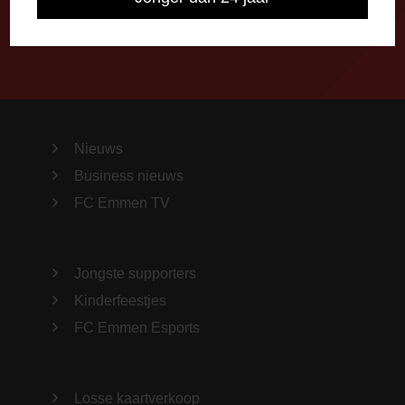
Nieuws
Business nieuws
FC Emmen TV
Jongste supporters
Kinderfeestjes
FC Emmen Esports
Losse kaartverkoop