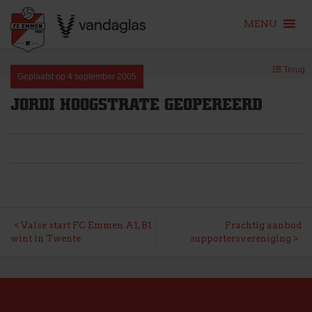
MENU
Skip
Terug
to
Geplaatst op
4 september 2005
content
JORDI HOOGSTRATE GEOPEREERD
BERICHT
Valse start FC Emmen A1, B1
Prachtig aanbod
wint in Twente
supportersvereniging
NAVIGATIE