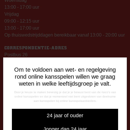
Woensdag
13:00 - 17:00 uur
Vrijdag
09:00 - 12:15 uur
13:00 - 17:00 uur
Op thuiswedstrijddagen bereikbaar vanaf 13:00 - 20:00 uur
CORRESPONDENTIE-ADRES
Postbus 26
7800 AA Emmen
Om te voldoen aan wet- en regelgeving
CONTACT
rond online kansspelen willen we graag
0591-670670
weten in welke leeftijdsgroep je valt.
0591-621048
Door je keuze te maken bevestig je dat je je bewust bent van de risico's van
info@fcemmen.nl
online kansspelen en dat je momenteel niet bent uitgesloten van deelname
aan kansspelen bij online kansspelaanbieders.
24 jaar of ouder
Stuur ons een bericht via Facebook
Jonger dan 24 jaar
Importeer alle wedstrijden in je agenda!