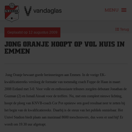
MENU
Skip
Terug
to
Geplaatst op
12 augustus 2009
content
JONG ORANJE HOOPT OP VOL HUIS IN
EMMEN
Jong Oranje bewaart goede herinneringen aan Emmen. In de vorige EK-
kwalificatiereeks versloeg de formatie van toenmalig coach Foppe de Haan in maart
2008 Estland met 3-0. Voor volle en enthousiaste tribunes zorgden debutant Jonathan de
Guzman (2) en Ismaïl Aissati voor de treffers.
Nu, met een compleet nieuwe lichting,
hoopt de ploeg van KNVB-coach Cor Pot opnieuw een goed resultaat neer te zetten bij
het begin van de kwalificatiereeks. Daarbij is de steun van het publiek onmisbaar. Het
Univé Stadion biedt plaats aan maximaal 8600 toeschouwers, dus wees er snel bij! Er
wordt om 19.30 uur afgetrapt.