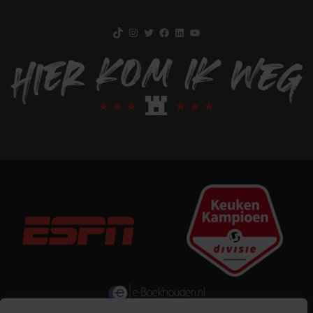
TikTok
Instagram
Twitter
Facebook
LinkedIn
YouTube