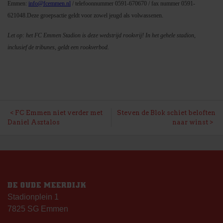
Emmen:
info@fcemmen.nl
/ telefoonnummer 0591-670670 / fax nummer 0591-
621048.
Deze groepsactie geldt voor zowel jeugd als volwassenen.
Let op: het FC Emmen Stadion is deze wedstrijd rookvrij! In het gehele stadion,
inclusief de tribunes, geldt een rookverbod.
BERICHT
FC Emmen niet verder met
Steven de Blok schiet beloften
Daniel Asztalos
naar winst
NAVIGATIE
DE OUDE MEERDIJK
Stadionplein 1
7825 SG Emmen