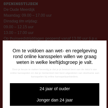
OPENINGSTIJDEN
De Oude Meerdijk
Maandag: 09.00 – 17.00 uur
Dinsdag t/m vrijdag:
09.00 – 12.15 uur
13.00 – 17.00 uur
Op thuiswedstrijddagen geopend vanaf 13.00 uur (i.p.v.
09.00 uur).
Om te voldoen aan wet- en regelgeving
TELEFONISCHE BEREIKBAARHEID
rond online kansspelen willen we graag
Telefonisch bereikbaar op:
weten in welke leeftijdsgroep je valt.
Dinsdag
Door je keuze te maken bevestig je dat je je bewust bent van de risico's van
09:00 - 12:15 uur
online kansspelen en dat je momenteel niet bent uitgesloten van deelname aan
kansspelen bij online kansspelaanbieders.
13:00 - 17:00 uur
Woensdag
24 jaar of ouder
13:00 - 17:00 uur
Vrijdag
Jonger dan 24 jaar
09:00 - 12:15 uur
13:00 - 17:00 uur