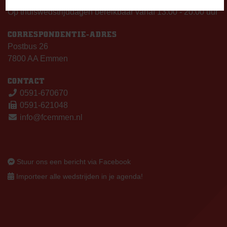
Op thuiswedstrijddagen bereikbaar vanaf 13:00 - 20:00 uur
CORRESPONDENTIE-ADRES
Postbus 26
7800 AA Emmen
CONTACT
0591-670670
0591-621048
info@fcemmen.nl
Stuur ons een bericht via Facebook
Importeer alle wedstrijden in je agenda!