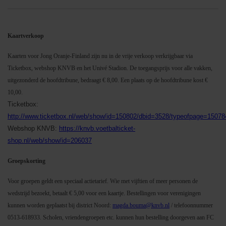
Kaartverkoop
Kaarten voor Jong Oranje-Finland zijn nu in de vrije verkoop verkrijgbaar via
Ticketbox, webshop KNVB en het Univé Stadion. De toegangsprijs voor alle vakken,
uitgezonderd de hoofdtribune, bedraagt € 8,00. Een plaats op de hoofdtribune kost €
10,00.
Ticketbox:
http://www.ticketbox.nl/web/show/id=150802/dbid=3528/typeofpage=15078
Webshop KNVB:
https://knvb.voetbalticket-
shop.nl/web/show/id=206037
Groepskorting
Voor groepen geldt een speciaal actietarief. Wie met vijftien of meer personen de
wedstrijd bezoekt, betaalt € 5,00 voor een kaartje. Bestellingen voor verenigingen
kunnen worden geplaatst bij district Noord:
magda.bouma@knvb.nl
/ telefoonnummer
0513-618933. Scholen, vriendengroepen etc. kunnen hun bestelling doorgeven aan FC