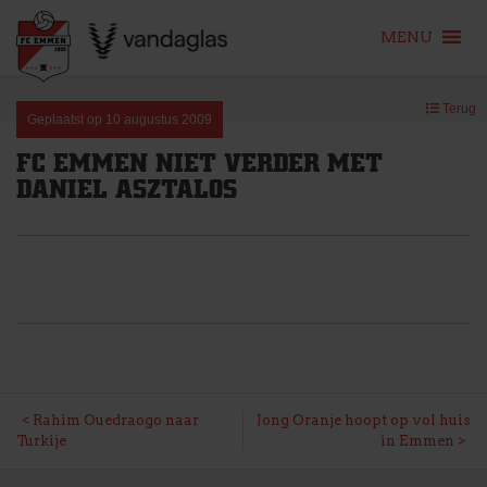
MENU
Skip
Terug
to
Geplaatst op
10 augustus 2009
content
FC EMMEN NIET VERDER MET
DANIEL ASZTALOS
BERICHT
Rahim Ouedraogo naar
Jong Oranje hoopt op vol huis
Turkije
in Emmen
NAVIGATIE