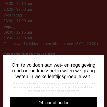
09:00 - 12:15 uur
13:00 - 17:00 uur
Woensdag
13:00 - 17:00 uur
Vrijdag
09:00 - 12:15 uur
13:00 - 17:00 uur
Op thuiswedstrijddagen bereikbaar vanaf 13:00 - 20:00 uur
CORRESPONDENTIE-ADRES
Postbus 26
Om te voldoen aan wet- en regelgeving
7800 AA Emmen
rond online kansspelen willen we graag
weten in welke leeftijdsgroep je valt.
CONTACT
0591-670670
Door je keuze te maken bevestig je dat je je bewust bent van de risico's van
online kansspelen en dat je momenteel niet bent uitgesloten van deelname
0591-621048
aan kansspelen bij online kansspelaanbieders.
info@fcemmen.nl
24 jaar of ouder