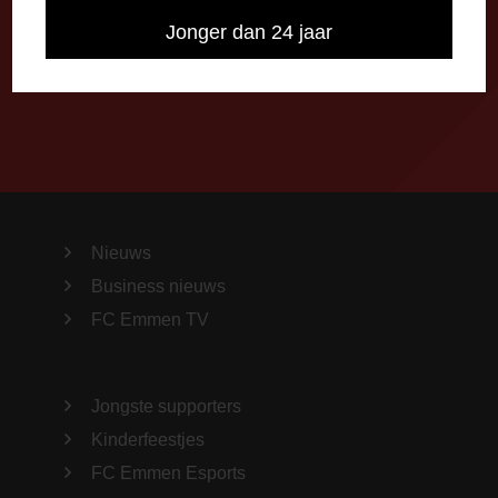
Jonger dan 24 jaar
Stuur ons een bericht via Facebook
Importeer alle wedstrijden in je agenda!
Nieuws
Business nieuws
FC Emmen TV
Jongste supporters
Kinderfeestjes
FC Emmen Esports